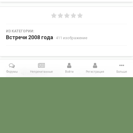
ИЗ КАТЕГОРИИ:
Встречи 2008 года
· 411 изображение
Форумы
Непрочитанные
Войти
Регистрация
Больше
Поделиться
Подписчики
0
Комментариев нет
Главная
Галерея
ВСТРЕЧИ ФОРУМЧАН
Маленькие встречи 
POGRANICHNIK.ru
Powered by Invision Community