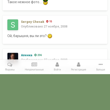
Такое нежное фото....
Sergey Chesak
15
Опубликовано
27 ноября, 2008
Ой, барышня, вы ли это?
Аленка
236
Опубликовано
27 ноября, 2008
хы..)) Серёга, ну а хто же??..)) своих двойников уничтожаю
Форумы
Непрочитанные
Войти
Регистрация
Больше
испепеляющим взглядом..))
Ланчик, пасибки тебе большое!!!
Главная
Галерея
ФОТОГАЛЕРЕЯ ГРАЖДАНСКИХ БУДНЕЙ
Взм