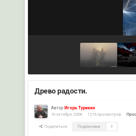
Древо радости.
Автор
Игорь Турикин
16 октября, 2008
1 216 просмотров
Прос
Поделиться
Подписчики
0