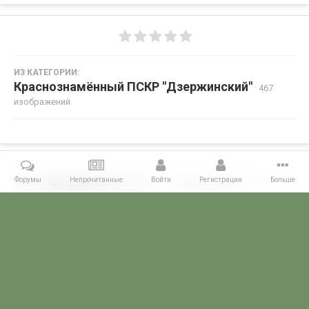
ИЗ КАТЕГОРИИ:
Краснознамённый ПСКР "Дзержинский"
· 467
изображений
Форумы
Непрочитанные
Войти
Регистрация
Больше
Поделиться
Подписчики
0
Комментариев нет
Главная
Галерея
ГАЛЕРЕЯ МЧПВ
1 дивизия ПСКР - Камчатка
POGRANICHNIK.ru