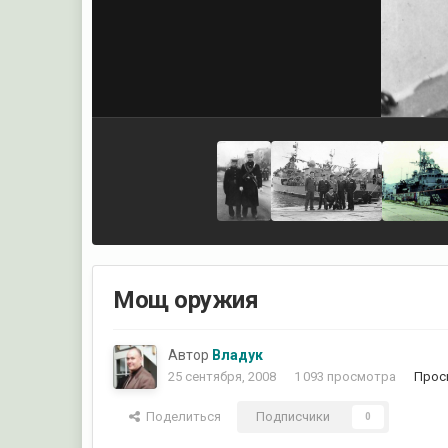
Мощ оружия
Автор
Владук
25 сентября, 2008
1 093 просмотра
Прос
Поделиться
Подписчики
0