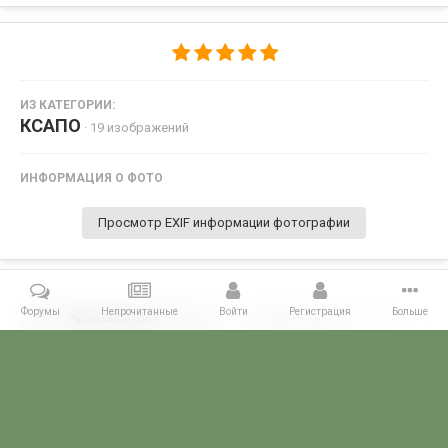
ИЗ КАТЕГОРИИ:
КСАПО
· 19 изображений
ИНФОРМАЦИЯ О ФОТО
Просмотр EXIF информации фотографии
Форумы
Непрочитанные
Войти
Регистрация
Больше
Поделиться
Подписчики
0
Комментариев нет
Главная
Галерея
ПОГРАНГАЛЕРЕЯ
КСАПО
Душанбе, авгу