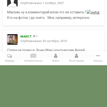
Опубликовано
1 ноября, 2007
Максим, ну а комментарий влом что ли оставить?
Кто на фотке, где снято... Мне, например, интересно.
МАКС7
0
Опубликовано
30 октября, 2010
Слева на право:я- Яшин Макс,контрактник Анрей
Васильев и повар из молодых(стыдно,но не помню как
зовут).
Форумы
Непрочитанные
Войти
Регистрация
Больше
Снято в ЛАЗ Автогона.
Главная
Галерея
ПОГРАНГАЛЕРЕЯ
КСЗПО
107 Отдельный
POGRANICHNIK.ru
Powered by Invision Community