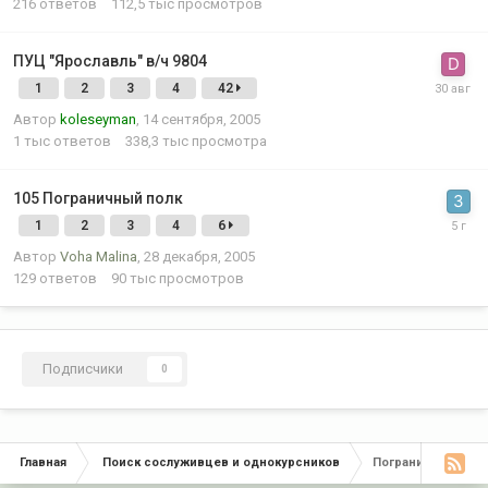
216
ответов
112,5 тыс
просмотров
ПУЦ "Ярославль" в/ч 9804
1
2
3
4
42
Автор
koleseyman
,
14 сентября, 2005
1 тыс
ответов
338,3 тыс
просмотра
105 Пограничный полк
1
2
3
4
6
Автор
Voha Malina
,
28 декабря, 2005
129
ответов
90 тыс
просмотров
Подписчики
0
Главная
Поиск сослуживцев и однокурсников
Пограничные част