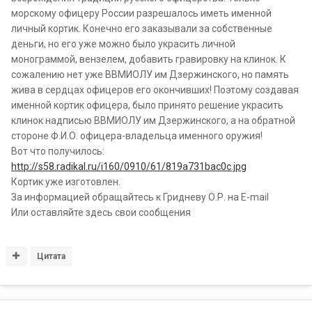
морскому офицеру России разрешалось иметь именной
личный кортик. Конечно его заказывали за собственные
деньги, но его уже можно было украсить личной
монограммой, вензелем, добавить гравировку на клинок. К
сожалению нет уже ВВМИОЛУ им Дзержинского, но память
жива в сердцах офицеров его окончивших! Поэтому создавая
именной кортик офицера, было принято решение украсить
клинок надписью ВВМИОЛУ им Дзержинского, а на обратной
стороне Ф.И.О. офицера-владельца именного оружия!
Вот что получилось:
http://s58.radikal.ru/i160/0910/61/819a731bac0c.jpg
Кортик уже изготовлен.
За информацией обращайтесь к Гридневу О.Р. на Е-mail
Или оставляйте здесь свои сообщения
Цитата