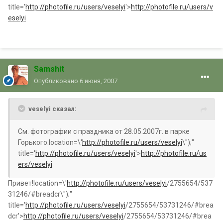
title='
http://photofile.ru/users/veselyi
'>
http://photofile.ru/users/v
eselyi
Samshit
Опубликовано
6 июня, 2007
veselyi сказал:
См. фотографии с праздника от 28.05.2007г. в парке
Горького.location=\'
http://photofile.ru/users/veselyi
\'');"
title='
http://photofile.ru/users/veselyi
'>
http://photofile.ru/us
ers/veselyi
Привет!location=\'
http://photofile.ru/users/veselyi
/2755654/537
31246/#breadcr\'');"
title='
http://photofile.ru/users/veselyi
/2755654/53731246/#brea
dcr'>
http://photofile.ru/users/veselyi
/2755654/53731246/#brea