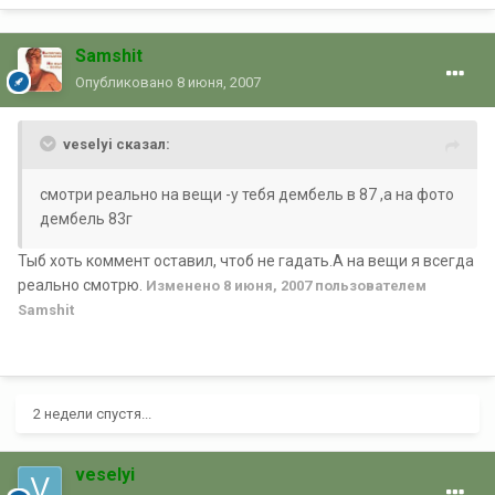
Samshit
Опубликовано
8 июня, 2007
veselyi сказал:
смотри реально на вещи -у тебя дембель в 87 ,а на фото
дембель 83г
Тыб хоть коммент оставил, чтоб не гадать.А на вещи я всегда
реально смотрю.
Изменено
8 июня, 2007
пользователем
Samshit
2 недели спустя...
veselyi