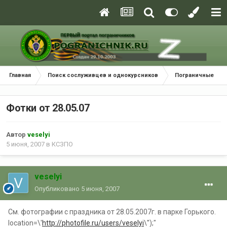
Главная
Поиск сослуживцев и однокурсников
Пограничные окр
Фотки от 28.05.07
Автор
veselyi
5 июня, 2007
в
КСЗПО
veselyi
Опубликовано
5 июня, 2007
См. фотографии с праздника от 28.05.2007г. в парке Горького.
location=\'
http://photofile.ru/users/veselyi
\'');"