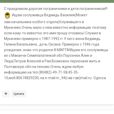
С праздником дорогие пограничники и дети пограничников!!!
Ищем сослуживца Ведмидь Василия(Может
зам.начальника особого отдела)!служившего в
Мукачево.Очень мало о нем известно информации. поэтому
если кому-то известно это имя прошу отзовись! Служил в
Мукачево примерно с 1987-1992 гг.У него жена Ведмидь
Галина Васильевна , дочь Оксана .Примерно с 1946 года
рождения .знаю что родился 8 МАРТА!Ищем его сослуживцы
из с.Маканчи Семипалатинкой обл.Порохнюк Алик и
Лида,Петров Алексей и Рая.Возможно переехали жить в
Полтавскую обл.на пенсию.Очень ждем любую
информацию.на тел.(80482)-49-71-58;45-35-
10,моб.80674829230; на e-mail:nr_94(гав-гав)mail.ru- Одесса.
Цитата