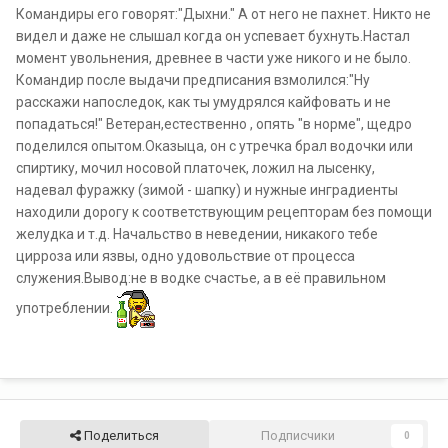
Командиры его говорят:"Дыхни." А от него не пахнет. Никто не
видел и даже не слышал когда он успевает бухнуть.Настал
момент увольнения, древнее в части уже никого и не было.
Командир после выдачи предписания взмолился:"Ну
расскажи напоследок, как ты умудрялся кайфовать и не
попадаться!" Ветеран,естественно , опять "в норме", щедро
поделился опытом.Оказыца, он с утречка брал водочки или
спиртику, мочил носовой платочек, ложил на лысенку,
надевал фуражку (зимой - шапку) и нужные инградиенты
находили дорогу к соответствующим рецепторам без помощи
желудка и т.д. Начальство в неведении, никакого тебе
цирроза или язвы, одно удовольствие от процесса
служения.Вывод:не в водке счастье, а в её правильном
употреблении.
Поделиться
Подписчики
0