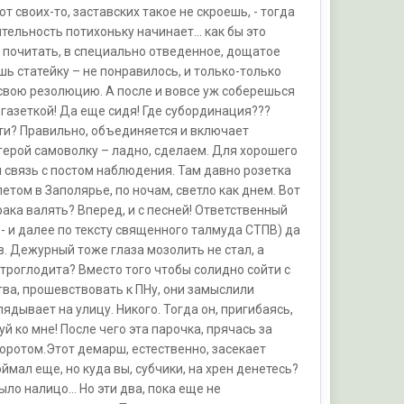
т своих-то, заставских такое не скроешь, - тогда
ятельность потихоньку начинает… как бы это
 почитать, в специально отведенное, дощатое
ь статейку – не понравилось, и только-только
, свою резолюцию. А после и вовсе уж соберешься
 газеткой! Да еще сидя! Где субординация???
сти? Правильно, объединяется и включает
герой самоволку – ладно, сделаем. Для хорошего
я связь с постом наблюдения. Там давно розетка
летом в Заполярье, по ночам, светло как днем. Вот
рака валять? Вперед, и с песней! Ответственный
- и далее по тексту священного талмуда СТПВ) да
. Дежурный тоже глаза мозолить не стал, а
 троглодита? Вместо того чтобы солидно сойти с
тва, прошевствовать к ПНу, они замыслили
дывает на улицу. Никого. Тогда он, пригибаясь,
й ко мне! После чего эта парочка, прячась за
оворотом.Этот демарш, естественно, засекает
поймал еще, но куда вы, субчики, на хрен денетесь?
ыло налицо… Но эти два, пока еще не