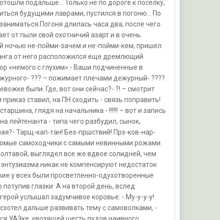
отошли подальше… Только не по дороге к поселку,
елиться будущими лаврами, пустился в погоню… По
 заниматься.Погоня длилась часа два, после чего
ет от пыли свой охотничий азарт и в очень
ый ночью не-пойми-зачем и не-пойми-кем, пришел
ланга от него расположился еще дремлющий
ор «немого с глухим»:- Ваши подчиненные в
дежурного- ??? – пожимает плечами дежурный- ????
евожке были. Где, вот они сейчас?- ?! – смотрит
м приказ ставил, на ПН сходить - связь поправить!
аршина, глядя на начальника - !!!!!! – вот и запись
на лейтенанта - типа чего разбудил, сынок,
я?- Тарщ-кап-тан! Без-пршствий! Прз-ков-нар-
искомые самоходчики с самыми невинными рожами
олтавой, выглядел все же вдвое солидней, чем
 энтузиазма никак не компенсируют недостаток
кие у всех были просветленно-одухотворенные
потупив глазки. А на второй день, вслед
герой услышал задумчивое коровье: - Му-y-y-y!
асхотел дальше развивать тему с самоволками, -
йся УАЗке, увозящей шесть пудов наивного,