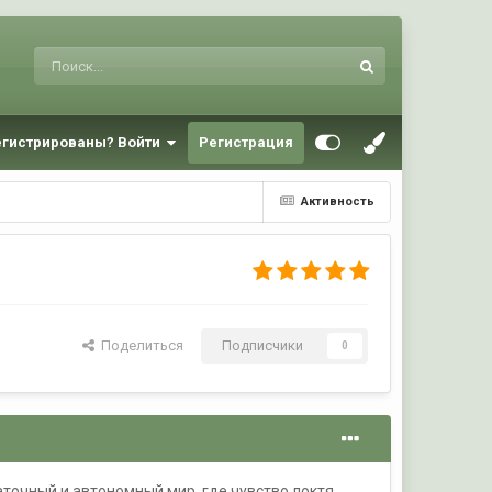
егистрированы? Войти
Регистрация
Активность
Поделиться
Подписчики
0
точный и автономный мир, где чувство локтя