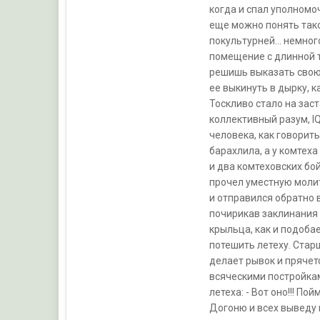
когда и спал уполномоч
еще можно понять тако
покультурней… немного
помещение с длинной т
решишь выказать свою 
ее выкинуть в дырку, к
Тоскливо стало на зас
коллективный разум, I
человека, как говорит
барахлила, а у комтеха
и два комтеховских бо
прочел уместную молит
и отправился обратно 
почирикав заклинания 
крыльца, как и подоба
потешить летеху. Стар
делает рывок и прячетс
всяческими постройками
летеха: - Вот оно!!! По
Догоню и всех выведу 