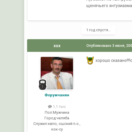
щенячьего энтузиазма н
1 год спустя...
xox
Опубликовано
3 июня, 20
хорошо сказано!!!
Форумчанин
1,1 тыс
Пол:
Мужчина
Город:
челяба
Служил:
квпо, ошский п.о.,
кок-су