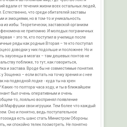
й вдали от течения жизни всех остальных людей,
. Естественно, что среди обитателей заставы
и и эмоциями, но в том-то и уникальность
а из избы. Теоретически, заставской организм
го феномена не припомню. И молодых пограничных
ервая – это те, кто поступил в училище после
ичные ряды как родные.Вторая – те кто поступал
роцесс доводки у них подольше и посложнее. Но и
ать заусенцы в мозгах – там дешевых понтов не
альству поближе, то тут, как говориться,
ка и застава. Вроде бы не совместимые понятия.
у Зощенко – если встать на точку зрения и с нее
ак на подводной лодке - куда ты на хрен
? Каких-то полтора часа ходу, и ты в ближайшем
тенант был очень оперативным и очень
 общем-то, лояльно воспринял появление
дой Марфушки свои игрушки. Тем более что каждый
еем. Оно и понятно, ведь поступательное
атозоида есть шанс стать Министром Обороны.
ть, ни спокойно телек посмотреть. Не понятно