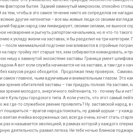
м фактором бытия. Эдакий замкнутый микрокосм, спокойно стоящи
за тем, чтобы в это самое течение никто из сопределов не нагадил
 всякие другие непонятки – все мы живые люди со своими взглядам
ишний бардак народ сам ликвидирует, своими силами, не вынося сор
ое несварение и рыгнуть рапортом начальника, но я что-то тако
нию к укладу жизни на заставах, я бы разделил на три категории. П
то – после минимальной подгонки они вливаются в стройные погран
и на пару-тройку лет старше тех, кем собираются командовать, и п
 свою нишу к замкнутой экосистеме заставы. Граница умеет шлифов
ладони.А вот если служба начинается не на заставе, а там где к нач
без казусов редко обходится… Продолжая тему проверок… Самовол
 и самое главное, чьим вдумчивым и внимательным глазом. Это как 
ки зрения обитателей заставы – так придурь полная. На заставе, к
ки зрения молодого, энергичного лейтенанта, то - почему бы и нет
аге Культуры городского типа. А если учесть, что этот самый лей
же где-то служебное рвение проявлять? Ну. заставской народ, в
тут пошариться – врагов народа поискать, ну давай шурши – у каж
но взятая ячейка вооруженных сил, всегда очень хочет стать старл
к раз и называется эволюцией, в рамках которой у каждого сперм
урную деятельность развил летеха. Ни тебе ночью блинков поджари