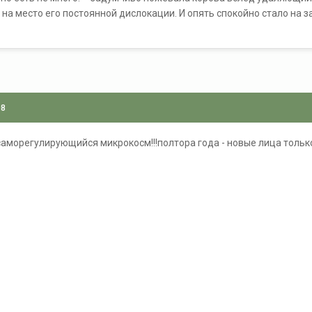
а место его постоянной дислокации. И опять спокойно стало на зас
08
!саморегулирующийся микрокосм!!!полтора года - новые лица тольк