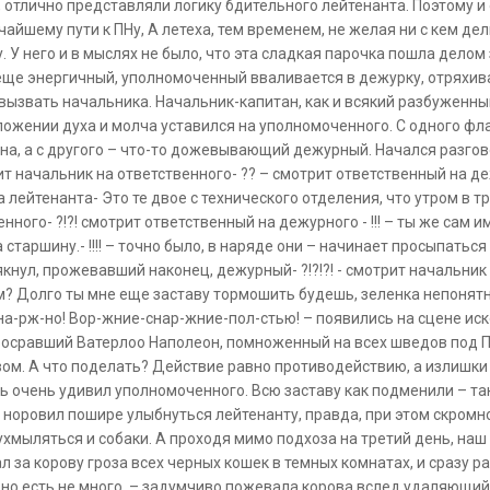
 отлично представляли логику бдительного лейтенанта. Поэтому и 
тчайшему пути к ПНу, А летеха, тем временем, не желая ни с кем д
. У него и в мыслях не было, что эта сладкая парочка пошла делом
еще энергичный, уполномоченный вваливается в дежурку, отряхива
вызвать начальника. Начальник-капитан, как и всякий разбуженн
ложении духа и молча уставился на уполномоченного. С одного ф
а, а с другого – что-то дожевывающий дежурный. Начался разгов
трит начальник на ответственного- ?? – смотрит ответственный на 
 лейтенанта- Это те двое с технического отделения, что утром в тр
нного- ?!?! смотрит ответственный на дежурного - !!! – ты же сам и
таршину.- !!!! – точно было, в наряде они – начинает просыпаться ст
кнул, прожевавший наконец, дежурный- ?!?!?! - смотрит начальник 
? Долго ты мне еще заставу тормошить будешь, зеленка непонятна
-на-рж-но! Вор-жние-cнар-жние-пол-стью! – появились на сцене 
осравший Ватерлоо Наполеон, помноженный на всех шведов под П
вом. А что поделать? Действие равно противодействию, а излишки
 очень удивил уполномоченного. Всю заставу как подменили – та
норовил пошире улыбнуться лейтенанту, правда, при этом скромно 
хмыляться и собаки. А проходя мимо подхоза на третий день, наш 
л за корову гроза всех черных кошек в темных комнатах, и сразу р
о, но есть не много. – задумчиво пожевала корова вслед удаляющи