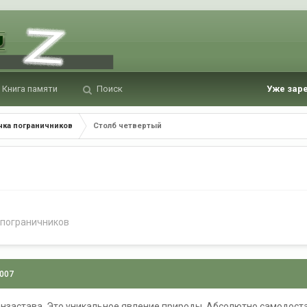
Книга памяти
Поиск
Уже зар
чка пограничников
Столб четвертый
 пограничников
2007
нзастава. Это уникальное явление природы. Абсолютно самодоста