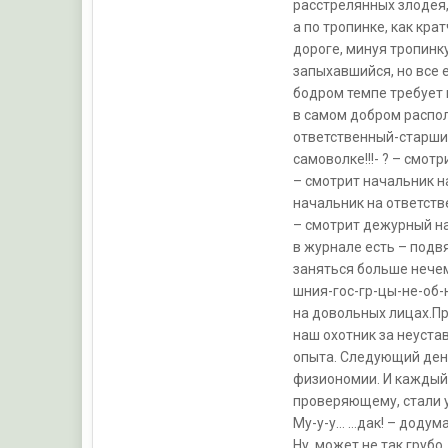
расстрелянных злодея,
а по тропинке, как кра
дороге, минуя тропинку
запыхавшийся, но все 
бодром темпе требует 
в самом добром распо
ответственный-старшин
самоволке!!!- ? – смо
– смотрит начальник на
начальник на ответстве
– смотрит дежурный на с
в журнале есть – подвя
заняться больше нечем
шния-гос-гр-цы-не-об
на довольных лицах.Пр
наш охотник за неуста
опыта. Следующий день
физиономии. И каждый 
проверяющему, стали у
Му-у-у… …дак! – додума
Ну, может не так груб