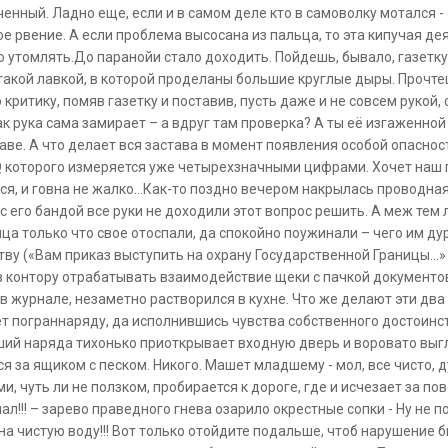
енный. Ладно еще, если и в самом деле кто в самоволку мотался - о
е рвение. А если проблема высосана из пальца, то эта кипучая де
 утомлять.До паранойи стало доходить. Пойдешь, бывало, газетку
акой лавкой, в которой проделаны большие круглые дыры. Прочтеш
критику, помяв газетку и поставив, пусть даже и не совсем рукой
ак рука сама замирает – а вдруг там проверка? А ты её изгаженной
таве. А что делает вся застава в момент появления особой опасно
Q которого измеряется уже четырехзначными цифрами. Хочет наш 
ься, и говна не жалко…Как-то поздно вечером накрылась проводна
 с его бандой все руки не доходили этот вопрос решить. А меж тем 
йца только что свое отоспали, да спокойно поужинали – чего им ду
ву («Вам приказ выступить на охрану Государственной Границы…» 
в контору отрабатывать взаимодействие щеки с пачкой документов
в журнале, незаметно растворился в кухне. Что же делают эти два
ет пограннаряду, да исполнившись чувства собственного достоинс
ший наряда тихонько приоткрывает входную дверь и воровато выгля
я за ящиком с песком. Никого. Машет младшему - мол, все чисто, ду
, чуть ли не ползком, пробирается к дороге, где и исчезает за п
ймал!!! – зарево праведного гнева озарило окрестные сопки - Ну не 
на чистую воду!!! Вот только отойдите подальше, чтоб нарушение б