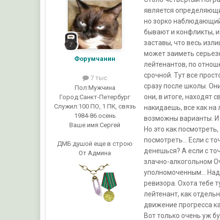
является определяющи
но зорко наблюдающий 
бывают и конфликты, и
заставы, что весь изл
может заиметь серьезн
Форумчанин
лейтенантов, по отноше
срочной. Тут все прос
7 тыс
сразу после школы. Он
Пол:
Мужчина
они, в итоге, находят
Город:
Санкт-Петербург
Служил:
100 ПО, 1 ПК, связь
накидаешь, все как на 
1984-86 осень
возможны варианты. И 
Ваше имя:
Сергей
Но это как посмотреть,
посмотреть… Если с точ
ДМБ:душой еще в строю
денешься? А если с точ
От Админа
злачно-алкогольном Оч
уполномоченным… Надо 
ревизора. Охота тебе 
лейтенант, как отдель
движение прогресса ка
Вот только очень уж б