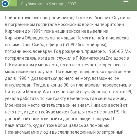
Опубликовано
9 января, 2007
Приветствую всех пограничников,Я тоже из бывших. Служила
в пограничном госпитале Российских войск на территории
Киргизии до 1999г, пока наши войска не вывели из
Киргизии.Обращаюсь за помощью!Помогите найти человека:
его имя Олег Скиба, офицер (в1999 был майором),
пограничник, военврач. Год рождения, примерно, 1960-65. Мы
потеряли связь, когда он служил в П-Камчатском.Его адрес в
П-Камчатском у меня есть, но он не отвечает, скорее всего
моих писем не получает. По номеру телефона, который он мне
дал в 1998 г. дозвониться до него не могу, возможно, он
аннулирован. Тогда, в конце 98, он планировал перевестись в
Питер или Москву. А я по счастливой случайности, в том же 99,
уехала работать по контракту в Бельгию, где сейчас и живу.
Мое новое место жительства он не знает. Никаких вестей от
него нет, и где он сейчас может быть, я тоже не знаю.PS: На
данный сайт помогли выйти добрые люди с форума П-
Камчатского, куда я тоже обращалась за помощью.
Незнакомые мне люди выслали телефонный электронный