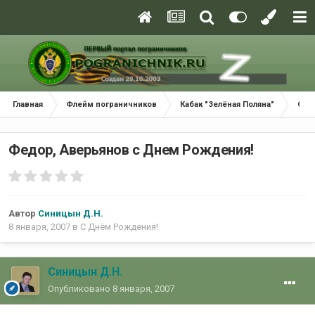
Главная
Флейм пограничников
Кабак "Зелёная Поляна"
С Д
Федор, Аверьянов с Днем Рождения!
Автор
Синицын Д.Н.
8 января, 2007
в
С Днём Рождения!
Синицын Д.Н.
Опубликовано
8 января, 2007