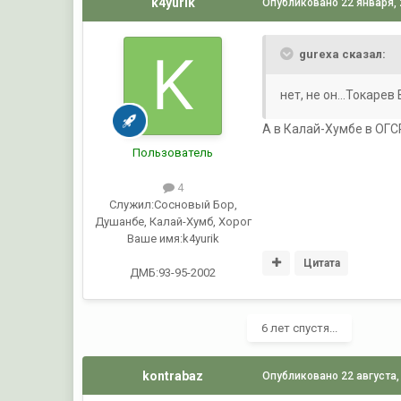
k4yurik
Опубликовано
22 января,
gurexa сказал:
нет, не он...Токаре
А в Калай-Хумбе в ОГС
Пользователь
4
Служил:
Сосновый Бор,
Душанбе, Калай-Хумб, Хорог
Ваше имя:
k4yurik
Цитата
ДМБ:93-95-2002
6 лет спустя...
kontrabaz
Опубликовано
22 августа,