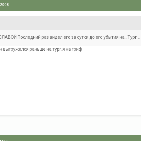
 2008
СЛАВОЙ.Последний раз видел его за сутки до его убытия на ,,Тург ,,
н выгружался раньше на тург,я на гриф