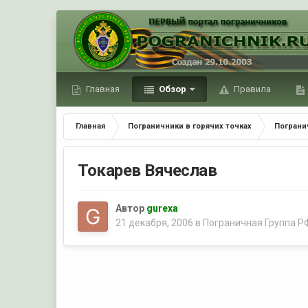
Главная
Обзор
Правила
Главная
Пограничники в горячих точках
Пограни
Токарев Вячеслав
Автор
gurexa
21 декабря, 2006
в
Пограничная Группа Р