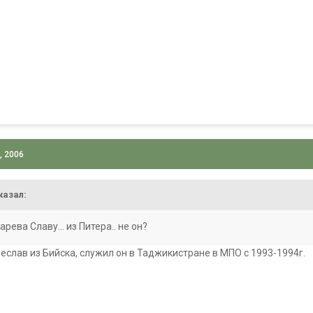
, 2006
казал:
рева Славу... из Питера.. не он?
ячеслав из Бийска, служил он в Таджикистране в МПО с 1993-1994г.