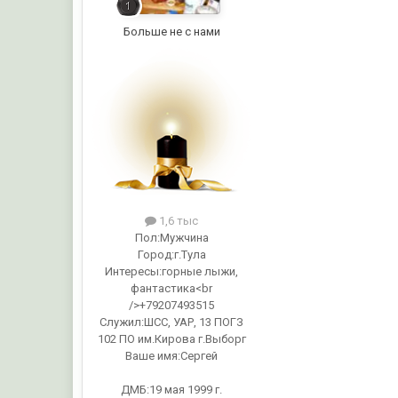
Больше не с нами
1,6 тыс
Пол:
Мужчина
Город:
г.Тула
Интересы:
горные лыжи,
фантастика<br
/>+79207493515
Служил:
ШСС, УАР, 13 ПОГЗ
102 ПО им.Кирова г.Выборг
Ваше имя:
Сергей
ДМБ:19 мая 1999 г.