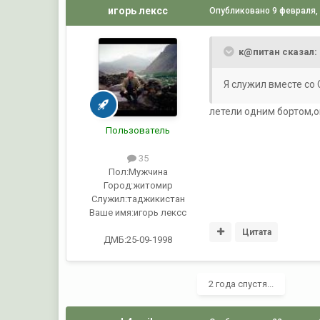
игорь лексс
Опубликовано
9 февраля,
к@питан сказал:
Я служил вместе со 
летели одним бортом,о
Пользователь
35
Пол:
Мужчина
Город:
житомир
Служил:
таджикистан
Ваше имя:
игорь лексс
Цитата
ДМБ:25-09-1998
2 года спустя...