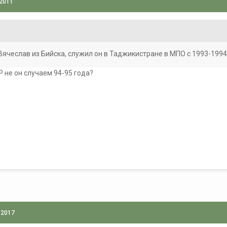
 2011
в Вячеслав из Бийска, служил он в Таджикистране в МПО с 1993-1994
Р не он случаем 94-95 года?
 2017