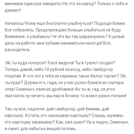
минимум один раз заварить! Ну что за народ? Только о себе и
думают!
Началось! Кому еще бесплатно улыбнуться? Подходи ближе.
Все собрались. Предупреждаю больше улыбаться не буду.
Внимание, я улыбаюсь! Че это вы так шарахнулись? Я целый
день на работе, мне зубами заниматься некогда! Всё,
расходитесь.
Эй, ты куда поперся? Я все видела! Ты в туалет сходил?
Теперь давай, либо 10 рублей за вход, либо гамбургер
покупай. А что это у тебя из кармана такое белое торчит? Эй,
ты куда?! Держи его, гада, он у нас рулон бумаги из сортира
спер! Семеныч, пали из дробовика! Ах ты ж, гад, за угол
смотался, ну ничего, мы ему в бочину-то всяко-разно попали!
Так, ну всё, надоели: дай гамбургер, дай бикмак, дай
картошку. Кстати, кто заказывал картошку? Слышь, мужики,
кто картошку заказывал? Как, уже ушел? Ну и ладно, Семеныч,
в пакет для забытых вещей положь.