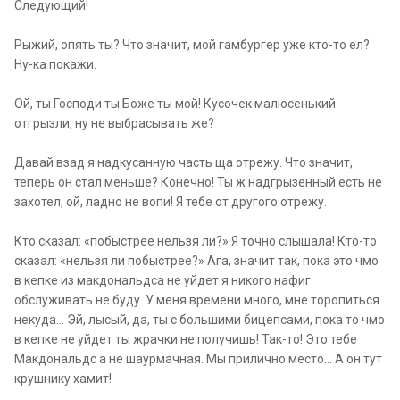
Следующий!
Рыжий, опять ты? Что значит, мой гамбургер уже кто-то ел?
Ну-ка покажи.
Ой, ты Господи ты Боже ты мой! Кусочек малюсенький
отгрызли, ну не выбрасывать же?
Давай взад я надкусанную часть ща отрежу. Что значит,
теперь он стал меньше? Конечно! Ты ж надгрызенный есть не
захотел, ой, ладно не вопи! Я тебе от другого отрежу.
Кто сказал: «побыстрее нельзя ли?» Я точно слышала! Кто-то
сказал: «нельзя ли побыстрее?» Ага, значит так, пока это чмо
в кепке из макдональдса не уйдет я никого нафиг
обслуживать не буду. У меня времени много, мне торопиться
некуда... Эй, лысый, да, ты с большими бицепсами, пока то чмо
в кепке не уйдет ты жрачки не получишь! Так-то! Это тебе
Макдональдс а не шаурмачная. Мы прилично место... А он тут
крушнику хамит!