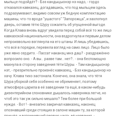
мыльце подойдёт? - Бэз кандыцыонэр нэ надо, - гордо
отказался кавказец, догадавшись, что под мыльцем здесь
подразумевают, видимо совсем уж бедную комплектацию
машины, что-то вроде "ушастого" "Запорожца", и захлопнул
дверь, оставив тётю Шуру сожалеть об упущенной выгоде.
Когда Клава вновь вдруг увидела перед собой всё то же лицо
кавказской национальности, она вздрогнула и первым делом
непроизвольно взглянула на его штаны. И лишь убедившись,
что всё в порядке, перевела взгляд на само лицо. Лицо было
уже явно сердито. - Пассат наканэц мнэ даш? - раздражённо
вопросило оно. - А вы... разве там... нет?.. - она беспомощно
махнула в сторону заведения тёти Шуры. - Там кандыцыонэр
нэт, - презрительно произнёс кавказец, - Бэз кандыцыонэр нэ
хачу. Клава тихо застонала. Конечно, она знала, что тётя
Шура уборкой себя особенно не обременяет, поэтому
атмосфера царила в её заведении та ещё, в каком-нибудь
дизентерийном слоновнике дышалось наверняка легче, но
чтоб это так уж сильно мешало? Тем более при большой
нужде. - Вот ! - внезапно закричал кавказец, наконец
опознавший среди стоящих в салоне машин ту, за которой
пришёл, и вспомнивший первую часть её названия. -