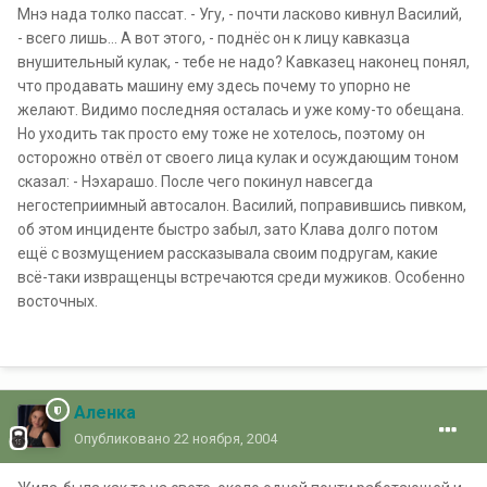
Мнэ нада толко пассат. - Угу, - почти ласково кивнул Василий,
- всего лишь... А вот этого, - поднёс он к лицу кавказца
внушительный кулак, - тебе не надо? Кавказец наконец понял,
что продавать машину ему здесь почему то упорно не
желают. Видимо последняя осталась и уже кому-то обещана.
Hо уходить так просто ему тоже не хотелось, поэтому он
осторожно отвёл от своего лица кулак и осуждающим тоном
сказал: - Hэхарашо. После чего покинул навсегда
негостеприимный автосалон. Василий, поправившись пивком,
об этом инциденте быстро забыл, зато Клава долго потом
ещё с возмущением рассказывала своим подругам, какие
всё-таки извращенцы встречаются среди мужиков. Особенно
восточных.
Аленка
Опубликовано
22 ноября, 2004