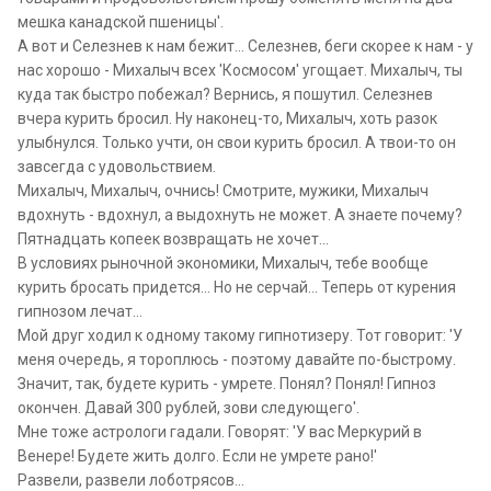
мешка канадской пшеницы'.
А вот и Селезнев к нам бежит... Селезнев, беги скорее к нам - у
нас хорошо - Михалыч всех 'Космосом' угощает. Михалыч, ты
куда так быстро побежал? Вернись, я пошутил. Селезнев
вчера курить бросил. Ну наконец-то, Михалыч, хоть разок
улыбнулся. Только учти, он свои курить бросил. А твои-то он
завсегда с удовольствием.
Михалыч, Михалыч, очнись! Смотрите, мужики, Михалыч
вдохнуть - вдохнул, а выдохнуть не может. А знаете почему?
Пятнадцать копеек возвращать не хочет...
В условиях рыночной экономики, Михалыч, тебе вообще
курить бросать придется... Но не серчай... Теперь от курения
гипнозом лечат...
Мой друг ходил к одному такому гипнотизеру. Тот говорит: 'У
меня очередь, я тороплюсь - поэтому давайте по-быстрому.
Значит, так, будете курить - умрете. Понял? Понял! Гипноз
окончен. Давай 300 рублей, зови следующего'.
Мне тоже астрологи гадали. Говорят: 'У вас Меркурий в
Венере! Будете жить долго. Если не умрете рано!'
Развели, развели лоботрясов...