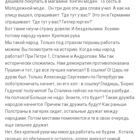
дешевле покупать в магазине 'Юнген моден'. То сесть в
Молодежной моде... Он три дня эти два слова учил. А как на
улицу вышел, спрашивает: 'Где тут у вас?' Это он в Германии
спрашивает: 'Где тут у вас? Гитлер юрген?'
Вот такие неучи страну довели. И бездельники. Хозяин
потому народу нужен. Крепкая рука.
Мы такой народ. Только под страхом тюрьмы работать
можем. Вы посмотрите на историю. Когда наш народ
работал? При Петре 1, Сталине и Андропове. Мы так
исторически сложились. Нам демократия противопоказана.
Пушкин и тот, где все лучшее написал? В ссылке! О! Царь не
дурак был. Только Александр Сергеевич по Петербургам
лоботрясничать начнет, он его хоп - в ссылку! Глядишь, 'Борис
Годунов' получился! Ты Сталина сейчас на полчаса разбуди...
На полчаса! Больше не надо. Знаете, что будет? Такая дружба
народов начнется. Причем так дружить будут! Как раньше.
Полстраны в лагерях сидит, остальные дружат между
народами. Потом местами поменяются и те в свою очередь
еще сильнее дружат.
Нет, без крепкой руки мы никогда работать не будем... Кстати,
сколько до обеденного осталось, успею анекдот новый