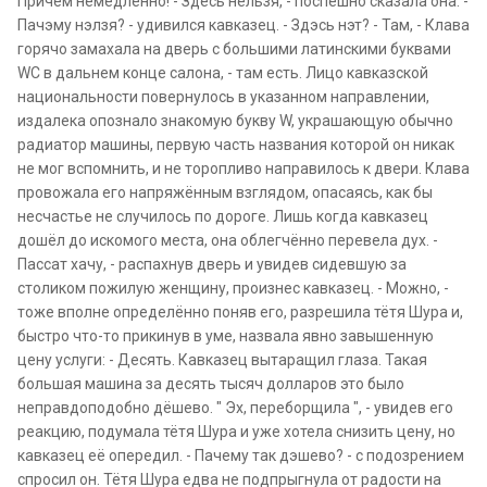
Причём немедленно! - Здесь нельзя, - поспешно сказала она. -
Пачэму нэлзя? - удивился кавказец. - Здэсь нэт? - Там, - Клава
горячо замахала на дверь с большими латинскими буквами
WC в дальнем конце салона, - там есть. Лицо кавказской
национальности повернулось в указанном направлении,
издалека опознало знакомую букву W, украшающую обычно
радиатор машины, первую часть названия которой он никак
не мог вспомнить, и не торопливо направилось к двери. Клава
провожала его напряжённым взглядом, опасаясь, как бы
несчастье не случилось по дороге. Лишь когда кавказец
дошёл до искомого места, она облегчённо перевела дух. -
Пассат хачу, - распахнув дверь и увидев сидевшую за
столиком пожилую женщину, произнес кавказец. - Можно, -
тоже вполне определённо поняв его, разрешила тётя Шура и,
быстро что-то прикинув в уме, назвала явно завышенную
цену услуги: - Десять. Кавказец вытаращил глаза. Такая
большая машина за десять тысяч долларов это было
неправдоподобно дёшево. " Эх, переборщила ", - увидев его
реакцию, подумала тётя Шура и уже хотела снизить цену, но
кавказец её опередил. - Пачему так дэшево? - с подозрением
спросил он. Тётя Шура едва не подпрыгнула от радости на