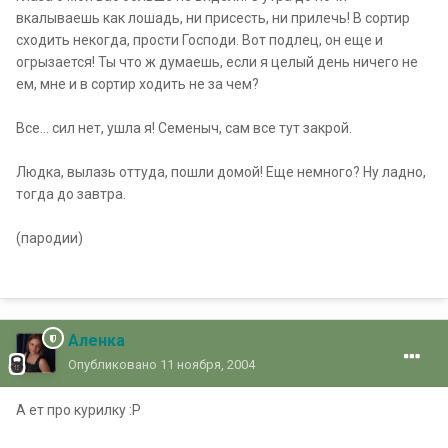
вкалываешь как лошадь, ни присесть, ни прилечь! В сортир
сходить некогда, прости Господи. Вот подлец, он еще и
огрызается! Ты что ж думаешь, если я целый день ничего не
ем, мне и в сортир ходить не за чем?
Все... сил нет, ушла я! Семеныч, сам все тут закрой.
Людка, вылазь оттуда, пошли домой! Еще немного? Ну ладно,
тогда до завтра.
(пародии)
Аленка
Опубликовано
11 ноября, 2004
А ет про курилку :P