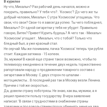
В курилке
Ну что, Михалыч? Раз рабочий день начался, можно и
покурить, правильно? У тебя что?.. 'Космос'? До чего же ты
добрый человек, Михалыч. С утра 'Космосом' угощаешь. Что
свои, что свои? Свои-то я завсегда успею. Ты чего побледнел,
Михалыч? От одной сигаретки у тебя не убудет. Правильно
говорю, Витек? Привет! Курить будешь? А чего так - Михалыч
'Космосом' угощает... Михалыч, что с тобой? Только что
бледный был, а уже красный стал.
Не серчай. Мы же понимаем, пачка 'Космоса' теперь три рубля
стоит. Каждая затяжка - 15 копеек.
Эх, мужики! В какой еще стране такое возможно, чтобы по
телевизору ежедневно в течение двух недель торжественно
рапортовали народу о продвижении товарного состава с
сигаретами в Москву. С двух сторон по шпалам -
мотоциклисты... В последний раз так в Москву везли Ленина.
Причем с той же скоростью...
Да, довели страну лоботрясы. Не знаю, как вы, мужики, а я
решил принести пользу государству. Вчера заявление
написал: 'В связи с трудностями в снабжении страны
товарами и продовольствием прошу обменять меня на два