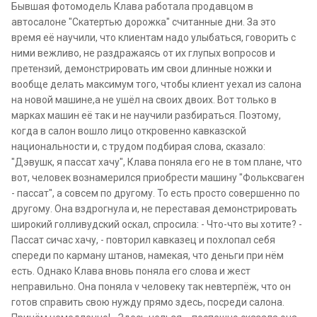
Бывшая фотомодель Клава работала продавцом в
автосалоне "Скатертью дорожка" считанные дни. За это
время её научили, что клиентам надо улыбаться, говорить с
ними вежливо, не раздражаясь от их глупых вопросов и
претензий, демонстрировать им свои длинные ножки и
вообще делать максимум того, чтобы клиент уехал из салона
на новой машине,а не ушёл на своих двоих. Вот только в
марках машин её так и не научили разбираться. Поэтому,
когда в салон вошло лицо откровенно кавказской
национальности и, с трудом подбирая слова, сказало:
"Дэвушк, я пассат хачу", Клава поняла его не в том плане, что
вот, человек вознамерился приобрести машину "Фольксваген
- пассат", а совсем по другому. То есть просто совершенно по
другому. Она вздрогнула и, не переставая демонстрировать
широкий голливудский оскал, спросила: - Что-что вы хотите? -
Пассат сичас хачу, - повторил кавказец и похлопал себя
спереди по карману штанов, намекая, что деньги при нём
есть. Однако Клава вновь поняла его слова и жест
неправильно. Она поняла v человеку так невтерпёж, что он
готов справить свою нужду прямо здесь, посреди салона.