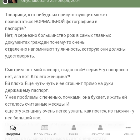
Опубликовано
25 ноября, 2004
Товарищи, кто-нибудь из присутствующих может
похвастаться НОРМАЛЬНОЙ фотографией в
паспорте?
Нет, я серьезно большинство рож в самых главных
документах граждан почему-то очень
отдаленно напоминают ту личность, которую они должны
удостоверять.
Смотрим: вот мой паспорт, выданный+ серия+тут вопросов
нет, ага вот. Кто эта женщина?!
Ей плохо. Еще чуть-чуть и ее стошнит прямо на руки
держащему паспорт.
У нее проблемы с печенью, почками, она бухает, и жить ей
осталось считанные месяцы. И
еще эту женщину очень легко узнать, как поется, из тысячи - у
нее большой нос.
Огромный. Шнобелина! Этаким тараном можно хрущевки
сносить или лед колоть, татуировка
Форумы
Непрочитанные
Войти
Регистрация
Больше
на ноздре Адмирал Нахимов будет очень кстати.