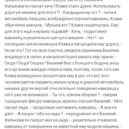
Фальксваген пассат хачу ! Клаве стало дурно. Использовать
дорогую машину для этого !? - Кандыцыонэр ест ? - тыча в
автомобиль пальцем, возбуждённо спросил кавказец. Клава
обречённо кивнула. - Музыка ест ? Клава пошатнулась. Ему
для этого ещё и музыку подавай! - Хачу, - подытожил
кавказец и решительно шагнул к машине. - Hет ! - из
последних сил воскликнула Клава и загородила ему дорогу. -
Hи за что ! Тут на своё счастье, увидела охранника Василия,
входящего в салон, и начала истошно махать ему, крича: -
Сюда ! Сюда! Скорее ! Василий был с большого бодуна, весь
его организм жаждал покоя и пива, поэтому, после того как
Клава возмущённо прошептала ему в ухо, что вот этот
человек рвётся справить малую нужду в дорогой автомобиль,
никаких других версий относительно поведения кавказца у
него уже не возникало. - Ты что, совсем оборзел ? - смерив
тщедушную фигуру кавказца, мрачно спросил Василий. - Мнэ
пассат нада , - продолжал настаивать кавказец. - А ана нэ
даёт. - А пасрат тзбэ нэ нада ? - передразнил его Василий. -
Фальксваген пасрат мнэ нэ нада , - решительно отказался
кавказец от совершенно не известной ему модели машины. -