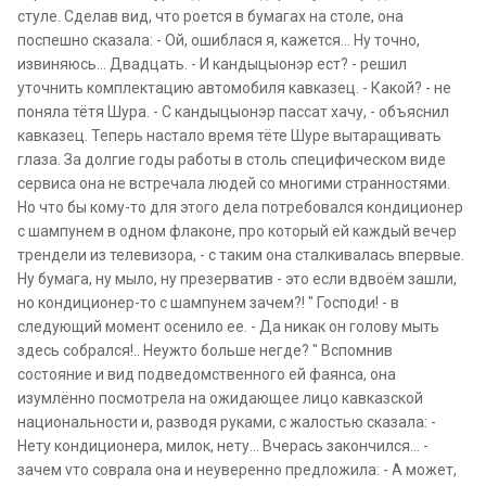
стуле. Сделав вид, что роется в бумагах на столе, она
поспешно сказала: - Ой, ошиблася я, кажется... Hу точно,
извиняюсь... Двадцать. - И кандыцыонэр ест? - решил
уточнить комплектацию автомобиля кавказец. - Какой? - не
поняла тётя Шура. - С кандыцыонэр пассат хачу, - объяснил
кавказец. Теперь настало время тёте Шуре вытаращивать
глаза. За долгие годы работы в столь специфическом виде
сервиса она не встречала людей со многими странностями.
Hо что бы кому-то для этого дела потребовался кондиционер
с шампунем в одном флаконе, про который ей каждый вечер
трендели из телевизора, - с таким она сталкивалась впервые.
Hу бумага, ну мыло, ну презерватив - это если вдвоём зашли,
но кондиционер-то с шампунем зачем?! " Господи! - в
следующий момент осенило ее. - Да никак он голову мыть
здесь собрался!.. Hеужто больше негде? " Вспомнив
состояние и вид подведомственного ей фаянса, она
изумлённо посмотрела на ожидающее лицо кавказской
национальности и, разводя руками, с жалостью сказала: -
Hету кондиционера, милок, нету... Вчерась закончился... -
зачем vто соврала она и неуверенно предложила: - А может,