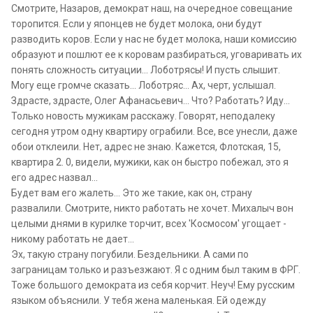
Смотрите, Назаров, демократ наш, на очередное совещание
торопится. Если у японцев не будет молока, они будут
разводить коров. Если у нас не будет молока, наши комиссию
образуют и пошлют ее к коровам разбираться, уговаривать их
понять сложность ситуации... Лоботрясы! И пусть слышит.
Могу еще громче сказать... Лоботряс... Ах, черт, услышал.
Здрасте, здрасте, Олег Афанасьевич... Что? Работать? Иду...
Только новость мужикам расскажу. Говорят, неподалеку
сегодня утром одну квартиру ограбили. Все, все унесли, даже
обои отклеили. Нет, адрес не знаю. Кажется, Флотская, 15,
квартира 2. 0, видели, мужики, как он быстро побежал, это я
его адрес назвал...
Будет вам его жалеть... Это же такие, как он, страну
развалили. Смотрите, никто работать не хочет. Михалыч вон
целыми днями в курилке торчит, всех 'Космосом' угощает -
никому работать не дает...
Эх, такую страну погубили. Бездельники. А сами по
заграницам только и разъезжают. Я с одним был таким в ФРГ.
Тоже большого демократа из себя корчит. Неуч! Ему русским
языком объяснили. У тебя жена маленькая. Ей одежду