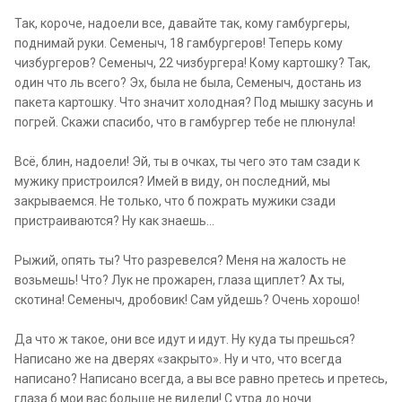
Так, короче, надоели все, давайте так, кому гамбургеры,
поднимай руки. Семеныч, 18 гамбургеров! Теперь кому
чизбургеров? Семеныч, 22 чизбургера! Кому картошку? Так,
один что ль всего? Эх, была не была, Семеныч, достань из
пакета картошку. Что значит холодная? Под мышку засунь и
погрей. Скажи спасибо, что в гамбургер тебе не плюнула!
Всё, блин, надоели! Эй, ты в очках, ты чего это там сзади к
мужику пристроился? Имей в виду, он последний, мы
закрываемся. Не только, что б пожрать мужики сзади
пристраиваются? Ну как знаешь...
Рыжий, опять ты? Что разревелся? Меня на жалость не
возьмешь! Что? Лук не прожарен, глаза щиплет? Ах ты,
скотина! Семеныч, дробовик! Сам уйдешь? Очень хорошо!
Да что ж такое, они все идут и идут. Ну куда ты прешься?
Написано же на дверях «закрыто». Ну и что, что всегда
написано? Написано всегда, а вы все равно претесь и претесь,
глаза б мои вас больше не видели! С утра до ночи