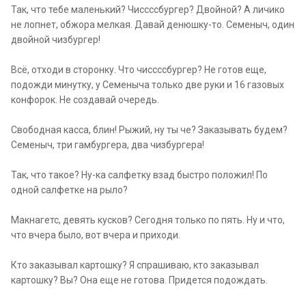
Так, что тебе маленький? Чиссссбургер? Двойной? А личико
не лопнет, обжора мелкая. Давай денюшку-то. Семеныч, один
двойной чизбургер!
Всё, отходи в сторонку. Что чиссссбургер? Не готов еще,
подожди минутку, у Семеныча только две руки и 16 газовых
конфорок. Не создавай очередь.
Свободная касса, блин! Рыжий, ну ты че? Заказывать будем?
Семеныч, три гамбургера, два чизбургера!
Так, что такое? Ну-ка салфетку взад быстро положил! По
одной салфетке на рыло?
Макнагетс, девять кусков? Сегодня только по пять. Ну и что,
что вчера было, вот вчера и приходи.
Кто заказывал картошку? Я спрашиваю, кто заказывал
картошку? Вы? Она еще не готова. Придется подождать.