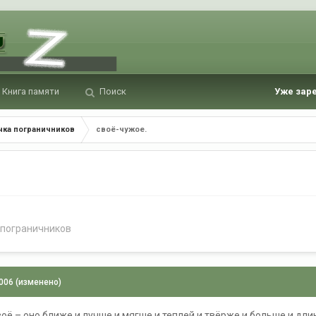
Книга памяти
Поиск
Уже зар
чка пограничников
своё-чужое.
 пограничников
2006
(изменено)
воё – оно ближе и лучше и мягше и теплей и твёрже и больше и дл