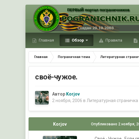
Главная
Обзор
Правила
Главная
Пограничная тема
Литературная страни
своё-чужое.
Автор
Korjov
2 ноября, 2006
в
Литературная страничка
Korjov
Опубликовано
2 ноября, 
….Своё - Чужое…Если с