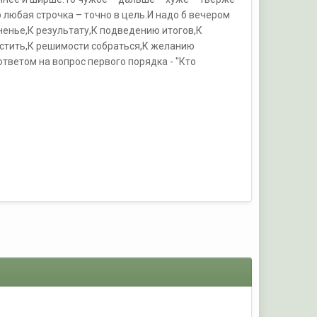
 любая строчка – точно в цель.И надо б вечером
мненье,К результату,К подведению итогов,К
остить,К решимости собраться,К желанию
ответом на вопрос первого порядка - "Кто