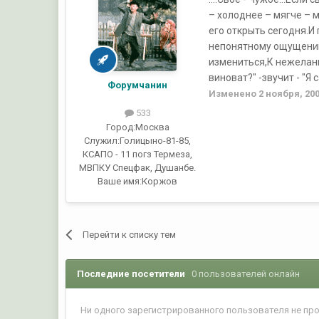
– холоднее – мягче – 
его открыть сегодня.И 
непонятному ощущению,
измениться,К нежелани
виноват?" -звучит - "Я с
Форумчанин
Изменено
2 ноября, 20
533
Город:
Москва
Служил:
Голицыно-81-85,
КСАПО - 11 погз Термеза,
МВПКУ Спецфак, Душанбе.
Ваше имя:
Коржов
Перейти к списку тем
Последние посетители
0 пользователей онлайн
Ни одного зарегистрированного пользователя не пр