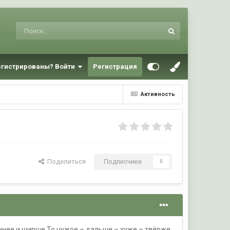
егистрированы? Войти
Регистрация
Активность
Поделиться
Подписчики
0
иннее и ширше.То чужое – дальше – хуже – твёрже