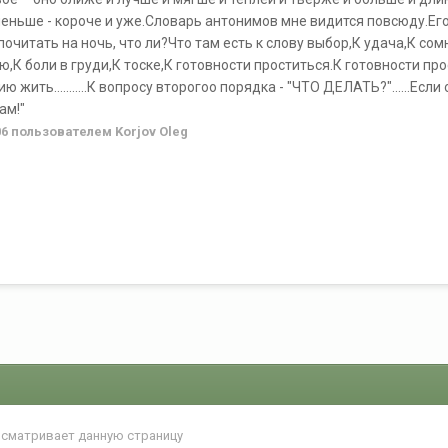
меньше - короче и уже.Словарь антонимов мне видится повсюду.Его
почитать на ночь, что ли?Что там есть к слову выбор,К удача,К со
К боли в груди,К тоске,К готовности проститься.К готовности пр
ю жить………..К вопросу второгоо порядка - "ЧТО ДЕЛАТЬ?"......Если 
ам!"
06
пользователем Korjov Oleg
осматривает данную страницу