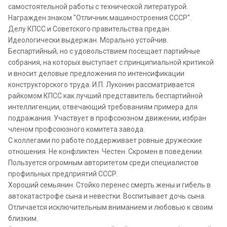
самостоятельной работы с технической литературой.
Награжден знаком "Отличник машиностроения СССР".
Делу КПСС и Советского правительства предан.
Идеологически выдержан. Морально устойчив.
Беспартийный, но с удовольствием посещает партийные
собрания, на которых выступает с принципиальной критикой
и вносит деловые предложения по интенсификации
конструкторского труда. И.П. Луконин рассматривается
райкомом КПСС как лучший представитель беспартийной
интеллигенции, отвечающий требованиям примера для
подражания. Участвует в профсоюзном движении, избран
членом профсоюзного комитета завода.
С коллегами по работе поддерживает ровные дружеские
отношения. Не конфликтен. Честен. Скромен в поведении.
Пользуется огромным авторитетом среди специалистов
профильных предприятий СССР.
Хороший семьянин. Стойко перенес смерть жены и гибель в
автокатастрофе сына и невестки. Воспитывает дочь сына.
Отличается исключительным вниманием и любовью к своим
близким.