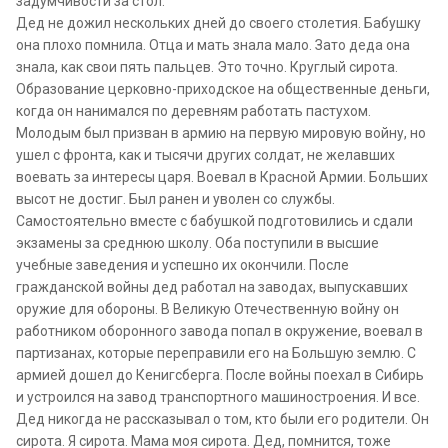
задумчивости за стол.
Дед не дожил нескольких дней до своего столетия. Бабушку
она плохо помнила. Отца и мать знала мало. Зато деда она
знала, как свои пять пальцев. Это точно. Круглый сирота.
Образование церковно-приходское на общественные деньги,
когда он нанимался по деревням работать пастухом.
Молодым был призван в армию на первую мировую войну, но
ушел с фронта, как и тысячи других солдат, не желавших
воевать за интересы царя. Воевал в Красной Армии. Больших
высот не достиг. Был ранен и уволен со службы.
Самостоятельно вместе с бабушкой подготовились и сдали
экзамены за среднюю школу. Оба поступили в высшие
учебные заведения и успешно их окончили. После
гражданской войны дед работал на заводах, выпускавших
оружие для обороны. В Великую Отечественную войну он
работником оборонного завода попал в окружение, воевал в
партизанах, которые переправили его на Большую землю. С
армией дошел до Кенигсберга. После войны поехал в Сибирь
и устроился на завод транспортного машиностроения. И все.
Дед никогда не рассказывал о том, кто были его родители. Он
сирота. Я сирота. Мама моя сирота. Дед, помнится, тоже