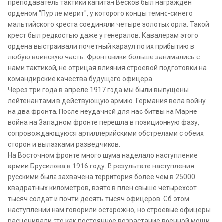
преподаватель тактики капитан Весков был награжден
орденом "Пур ле мерит", у которого концы темно-синего
мальтийского креста соединяли четыре золотых орла. Такой
крест был редкостью даже у генералов. Кавалерам этого
ордена выстраивали почетный караул по их прибытию в
любую воинскую часть. Фронтовики больше занимались с
нами тактикой, не отрицая влияния строевой подготовки на
командирские качества будущего офицера.
Через три года в апреле 1917 года мы были выпущены
лейтенантами в действующую армию. Германия вела войну
на два фронта. После неудачной для нас битвы на Марне
война на Западном фронте перешла в позиционную фазу,
сопровождающуюся артиллерийскими обстрелами с обеих
сторон и вылазками разведчиков.
На Восточном фронте много шума наделало наступление
армии Брусилова в 1916 году. В результате наступления
русскими была захвачена территория более чем в 25000
квадратных километров, взято в плен свыше четырехсот
тысяч солдат и почти десять тысяч офицеров. Об этом
наступлении нам говорили осторожно, но строевые офицеры
расценивали это как постоянное возрастание военной мощи