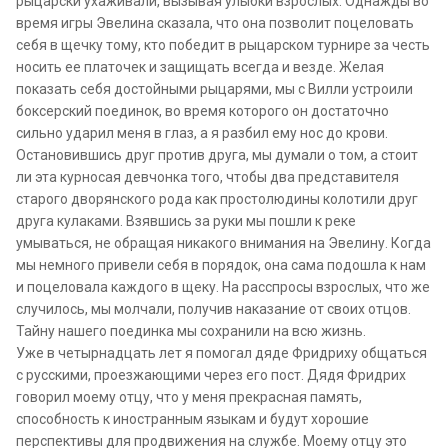
рыцарски ухаживали, вызывая улыбки взрослых. Однажды во
время игры Эвелина сказала, что она позволит поцеловать
себя в щечку тому, кто победит в рыцарском турнире за честь
носить ее платочек и защищать всегда и везде. Желая
показать себя достойными рыцарями, мы с Вилли устроили
боксерский поединок, во время которого он достаточно
сильно ударил меня в глаз, а я разбил ему нос до крови.
Остановившись друг против друга, мы думали о том, а стоит
ли эта курносая девчонка того, чтобы два представителя
старого дворянского рода как простолюдины колотили друг
друга кулаками. Взявшись за руки мы пошли к реке
умываться, не обращая никакого внимания на Эвелину. Когда
мы немного привели себя в порядок, она сама подошла к нам
и поцеловала каждого в щеку. На расспросы взрослых, что же
случилось, мы молчали, получив наказание от своих отцов.
Тайну нашего поединка мы сохранили на всю жизнь.
Уже в четырнадцать лет я помогал дяде Фридриху общаться
с русскими, проезжающими через его пост. Дядя Фридрих
говорил моему отцу, что у меня прекрасная память,
способность к иностранным языкам и будут хорошие
перспективы для продвижения на службе. Моему отцу это