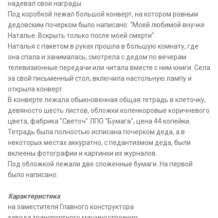
надевал свои награды.
Под коробкой лежал большой конверт, на котором ровным
дедовским почерком было написано: "Моей любимой внучке
Наталье. Вскрыть только после моей смерти".
Наталья с пакетом в руках прошла в большую комнату, где
она спала и занималась, смотрела с дедом по вечерам
телевизионные передачи или читала вместе с ним книги. Села
за свой письменный стол, включила настольную лампу и
открыла конверт.
В конверте лежала обыкновенная общая тетрадь в клеточку,
девяносто шесть листов, обложки коленкоровые коричневого
цвета, фабрика "Светоч" ЛПО "Бумага", цена 44 копейки.
Тетрадь была полностью исписана почерком деда, а в
некоторых местах аккуратно, с педантизмом деда, были
вклеены фотографии и картинки из журналов.
Под обложкой лежали две сложенные бумаги. На первой
было написано:
Характеристика
на заместителя Главного конструктора
завода транспортного машиностроения