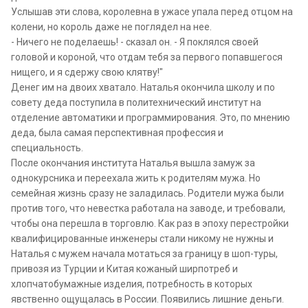
Услышав эти слова, королевна в ужасе упала перед отцом на
колени, но король даже не поглядел на нее.
- Ничего не поделаешь! - сказал он. - Я поклялся своей
головой и короной, что отдам тебя за первого попавшегося
нищего, и я сдержу свою клятву!"
Денег им на двоих хватало. Наталья окончила школу и по
совету деда поступила в политехнический институт на
отделение автоматики и программирования. Это, по мнению
деда, была самая перспективная профессия и
специальность.
После окончания института Наталья вышла замуж за
однокурсника и переехала жить к родителям мужа. Но
семейная жизнь сразу не заладилась. Родители мужа были
против того, что невестка работала на заводе, и требовали,
чтобы она перешла в торговлю. Как раз в эпоху перестройки
квалифицированные инженеры стали никому не нужны и
Наталья с мужем начала мотаться за границу в шоп-туры,
привозя из Турции и Китая кожаный ширпотреб и
хлопчатобумажные изделия, потребность в которых
явственно ощущалась в России. Появились лишние деньги.