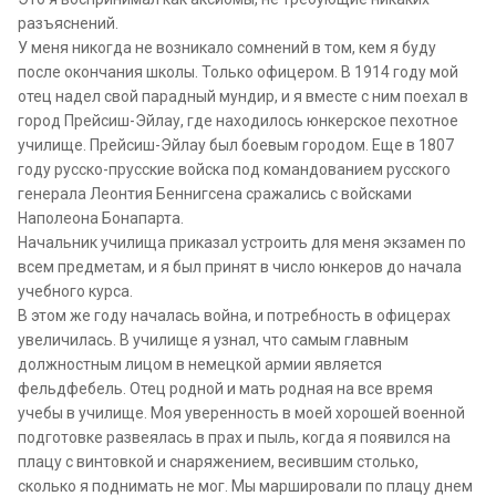
разъяснений.
У меня никогда не возникало сомнений в том, кем я буду
после окончания школы. Только офицером. В 1914 году мой
отец надел свой парадный мундир, и я вместе с ним поехал в
город Прейсиш-Эйлау, где находилось юнкерское пехотное
училище. Прейсиш-Эйлау был боевым городом. Еще в 1807
году русско-прусские войска под командованием русского
генерала Леонтия Беннигсена сражались с войсками
Наполеона Бонапарта.
Начальник училища приказал устроить для меня экзамен по
всем предметам, и я был принят в число юнкеров до начала
учебного курса.
В этом же году началась война, и потребность в офицерах
увеличилась. В училище я узнал, что самым главным
должностным лицом в немецкой армии является
фельдфебель. Отец родной и мать родная на все время
учебы в училище. Моя уверенность в моей хорошей военной
подготовке развеялась в прах и пыль, когда я появился на
плацу с винтовкой и снаряжением, весившим столько,
сколько я поднимать не мог. Мы маршировали по плацу днем