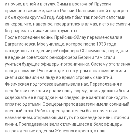
и ночью, в зной и в стужу. Зимы в восточной Пруссии
примерно такие же, как и в России. Плац имел свой подогрев
и был сухим круглый год. Асфальт был так прибит сапогами
юнкеров, что, наверное, превратился в алмаз, и его не смогли
бы разрезать никакие инструменты.
После последней войны Прейсиш-Эйлау переименовали в
Багратионовск. Мое училище, которое после 1933 года
находилось в ведении рейхсфюрера СС Гиммлера, передали
в ведение советского рейхсфюрера Берии и там стали
учиться будущие офицеры-пограничники. Систему отопления
плаца сломали. Русские кадеты по утрам лопатами чистили
снег и скользили на льду во время строевых занятий.
Физическая подготовка выматывала нас. Переползания и
перебежки пачкали и рвали нашу форму, но мы должны были
содержать ее в порядке и на следующие занятия приходить
опрятно одетыми. Офицеры-преподаватели имели солидный
военный стаж. Работа преподавателем была почетным
назначением, открывающим путь по командной или штабной
линии. Преподавание вели отличившиеся в боях офицеры,
награжденные орденом Железного креста, а наш