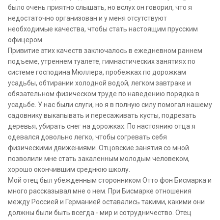
было очень приятно слышать, но вслух он говорил, что я
недостаточно организован и у меня отсутствуют
необходимые качества, чтобы стать настоящим прусским
офицером.
Привитие этих качеств заключалось в ежедневном раннем
подъеме, утреннем туалете, гимнастических занятиях по
системе господина Мюллера, пробежках по дорожкам
усадьбы, обтирании холодной водой, легком завтраке и
обязательном физическом труде по наведению порядка в
усадьбе. У нас были слуги, но я в полную силу помогал нашему
садовнику выкапывать и пересаживать кусты, подрезать
деревья, убирать снег на дорожках. По настоянию отца я
одевался довольно легко, чтобы согревать себя
физическими движениями. Отцовские занятия со мной
позволили мне стать закаленным молодым человеком,
хорошо окончившим среднюю школу.
Мой отец был убежденным сторонником Отто фон Бисмарка и
много рассказывал мне о нем. При Бисмарке отношения
между Россией и Германией оставались такими, какими они
должны были быть всегда - мир и сотрудничество. Отец