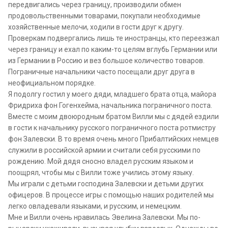
передвигались через границу, производили обмен
продовольственными товарами, покупали необходимые
хозяйственные мелочи, ходили в гости друг к другу.
Проверкам подвергались лишь те иностранцы, кто переезжал
через границу и ехал по каким-то целям вглубь Германии или
из Германии в Россию и вез большое количество товаров.
Пограничные начальники часто посещали друг друга в
неофициальном порядке.
Я подолгу гостил у моего дяди, младшего брата отца, майора
Фридриха фон Гогенхейма, начальника пограничного поста.
Вместе с моим двоюродным братом Вилли мы с дядей ездили
в гости к начальнику русского пограничного поста ротмистру
фон Залевски. В то время очень много Прибалтийских немцев
служили в российской армии и считали себя русскими по
рождению. Мой дядя сносно владел русским языком и
поощрял, чтобы мы с Вилли тоже учились этому языку.
Мы играли с детьми господина Залевски и детьми других
офицеров. В процессе игры с помощью наших родителей мы
легко овладевали языками, и русским, и немецким.
Мне и Вилли очень нравилась Эвелина Залевски. Мы по-