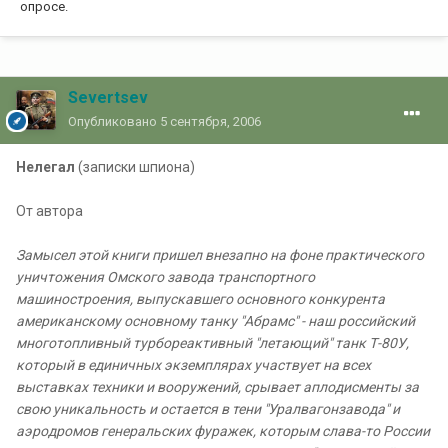
опросе.
Severtsev
Опубликовано
5 сентября, 2006
Нелегал
(записки шпиона)
От автора
Замысел этой книги пришел внезапно на фоне практического
уничтожения Омского завода транспортного
машиностроения, выпускавшего основного конкурента
американскому основному танку "Абрамс" - наш российский
многотопливный турбореактивный "летающий" танк Т-80У,
который в единичных экземплярах участвует на всех
выставках техники и вооружений, срывает аплодисменты за
свою уникальность и остается в тени "Уралвагонзавода" и
аэродромов генеральских фуражек, которым слава-то России