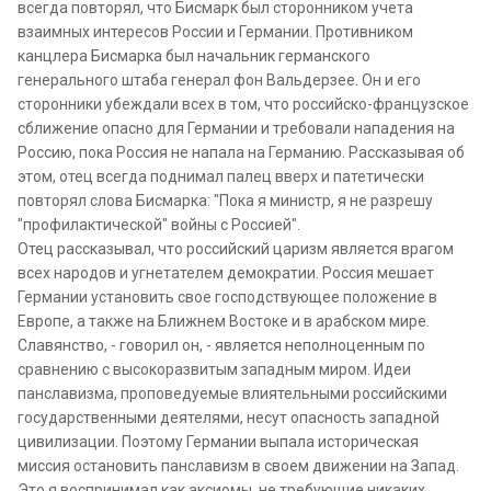
всегда повторял, что Бисмарк был сторонником учета
взаимных интересов России и Германии. Противником
канцлера Бисмарка был начальник германского
генерального штаба генерал фон Вальдерзее. Он и его
сторонники убеждали всех в том, что российско-французское
сближение опасно для Германии и требовали нападения на
Россию, пока Россия не напала на Германию. Рассказывая об
этом, отец всегда поднимал палец вверх и патетически
повторял слова Бисмарка: "Пока я министр, я не разрешу
"профилактической" войны с Россией".
Отец рассказывал, что российский царизм является врагом
всех народов и угнетателем демократии. Россия мешает
Германии установить свое господствующее положение в
Европе, а также на Ближнем Востоке и в арабском мире.
Славянство, - говорил он, - является неполноценным по
сравнению с высокоразвитым западным миром. Идеи
панславизма, проповедуемые влиятельными российскими
государственными деятелями, несут опасность западной
цивилизации. Поэтому Германии выпала историческая
миссия остановить панславизм в своем движении на Запад.
Это я воспринимал как аксиомы, не требующие никаких