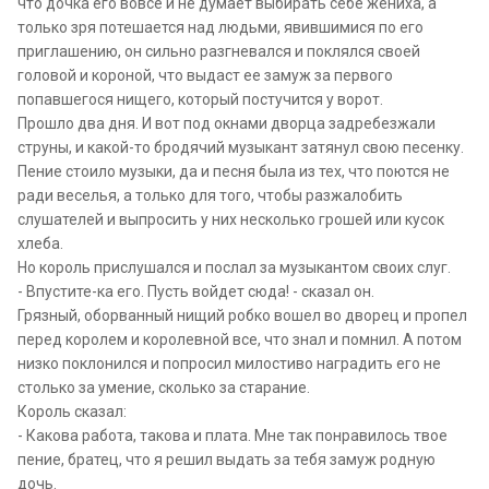
что дочка его вовсе и не думает выбирать себе жениха, а
только зря потешается над людьми, явившимися по его
приглашению, он сильно разгневался и поклялся своей
головой и короной, что выдаст ее замуж за первого
попавшегося нищего, который постучится у ворот.
Прошло два дня. И вот под окнами дворца задребезжали
струны, и какой-то бродячий музыкант затянул свою песенку.
Пение стоило музыки, да и песня была из тех, что поются не
ради веселья, а только для того, чтобы разжалобить
слушателей и выпросить у них несколько грошей или кусок
хлеба.
Но король прислушался и послал за музыкантом своих слуг.
- Впустите-ка его. Пусть войдет сюда! - сказал он.
Грязный, оборванный нищий робко вошел во дворец и пропел
перед королем и королевной все, что знал и помнил. А потом
низко поклонился и попросил милостиво наградить его не
столько за умение, сколько за старание.
Король сказал:
- Какова работа, такова и плата. Мне так понравилось твое
пение, братец, что я решил выдать за тебя замуж родную
дочь.