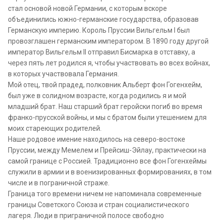
стал основой новой Германии, с которым вскоре
объединились южно-германские государства, образовав
Германскую империю. Король Пруссии Вильгельм I был
провозглашен германским императором. В 1890 году другой
император Вильгельм II отправил Бисмарка в отставку, а
через пять лет родился я, чтобы участвовать во всех войнах,
в которых участвовала Германия.
Мой отец, твой прадед, полковник Альберт фон Гогенхейм,
был уже в солидном возрасте, когда родились я и мой
младший брат. Наш старший брат геройски погиб во время
франко-прусской войны, и мы с братом были утешением для
моих стареющих родителей.
Наше родовое имение находилось на северо-востоке
Пруссии, между Мемелем и Прейсиш-Эйлау, практически на
самой границе с Россией. Традиционно все фон Гогенхеймы
служили в армии и в военизированных формированиях, в том
числе и в пограничной страже.
Граница того времени ничем не напоминала современные
границы Советского Союза и стран социалистического
лагеря. Люди в приграничной полосе свободно