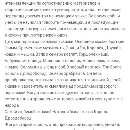
чтением лекций по сопротивлению материалов и
теоретической механике в университете, делал технические
переводы документов на немецком языке. Во время войн и
учебы он научился говорить по-немецки, а в последующие
годы ходил на курсы немецкого языка и постоянно занимался
в кружке при лютеранской кирхе.
Дед мастерски рассказывал сказки. Особенно сказки братьев
Гримм: Бременские музыканты, Заяц и Ёж, Королёк, Дружба
кошки и мышки, Волк и семеро козлят, Горшочек каши,
Бабушка метелица, Мальчик-с-пальчик, Белоснежка и семь
гномов, Соломинка, уголь и боб, Храбрый портной, Три брата,
Король Дроздобород, Семеро храбрецов. Он весь
преображался, показывал, как движется тот или иной герой
сказки и заразительно смеялся над проделками храброго
портняжки. Когда знаешь язык другой страны, то вполне
естественно и проявление интереса и любви к культуре этого
народа.
Самой любимой сказкой Натальи была сказка Король
Дроздобород:
"Когда старый король, отец прекрасной королевны, увидел,