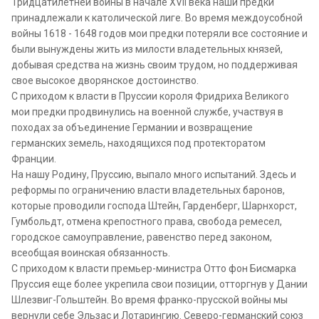
Тридцатилетней войны в начале XVII века наши предки
принадлежали к католической лиге. Во время междоусобной
войны 1618 - 1648 годов мои предки потеряли все состояние и
были вынуждены жить из милости владетельных князей,
добывая средства на жизнь своим трудом, но поддерживая
свое высокое дворянское достоинство.
С приходом к власти в Пруссии короля Фридриха Великого
мои предки продвинулись на военной службе, участвуя в
походах за объединение Германии и возвращение
германских земель, находящихся под протекторатом
Франции.
На нашу Родину, Пруссию, выпало много испытаний. Здесь и
реформы по ограничению власти владетельных баронов,
которые проводили господа Штейн, Гарденберг, Шарнхорст,
Гумбольдт, отмена крепостного права, свобода ремесел,
городское самоуправление, равенство перед законом,
всеобщая воинская обязанность.
С приходом к власти премьер-министра Отто фон Бисмарка
Пруссия еще более укрепила свои позиции, отторгнув у Дании
Шлезвиг-Гольштейн. Во время франко-прусской войны мы
вернули себе Эльзас и Лотарингию. Северо-германский союз