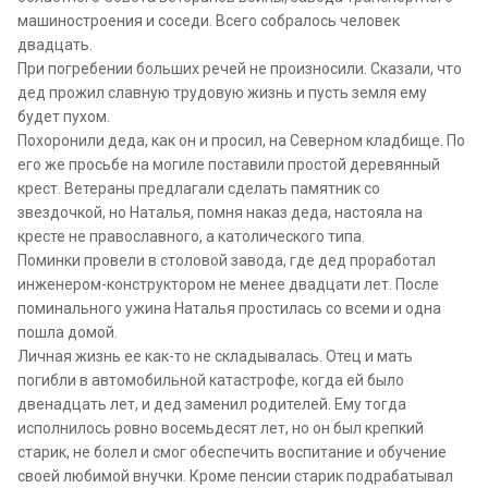
машиностроения и соседи. Всего собралось человек
двадцать.
При погребении больших речей не произносили. Сказали, что
дед прожил славную трудовую жизнь и пусть земля ему
будет пухом.
Похоронили деда, как он и просил, на Северном кладбище. По
его же просьбе на могиле поставили простой деревянный
крест. Ветераны предлагали сделать памятник со
звездочкой, но Наталья, помня наказ деда, настояла на
кресте не православного, а католического типа.
Поминки провели в столовой завода, где дед проработал
инженером-конструктором не менее двадцати лет. После
поминального ужина Наталья простилась со всеми и одна
пошла домой.
Личная жизнь ее как-то не складывалась. Отец и мать
погибли в автомобильной катастрофе, когда ей было
двенадцать лет, и дед заменил родителей. Ему тогда
исполнилось ровно восемьдесят лет, но он был крепкий
старик, не болел и смог обеспечить воспитание и обучение
своей любимой внучки. Кроме пенсии старик подрабатывал