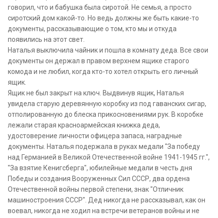
говорил, что и бабушка была сиротой. Не семья, а просто
сиротский дом какой-то. Но ведь должны же быть какие-то
документы, рассказывающие о том, кто мы и откуда
появились на этот свет.
Наталья выключила чайник и пошла в комнату деда. Все свои
документы он держал в правом верхнем ящике старого
комода и не любил, когда кто-то хотел открыть его личный
ящик.
Ящик не был закрыт на ключ. Выдвинув ящик, Наталья
увидела старую деревянную коробку из под гаванских сигар,
отполированную до блеска прикосновениями рук. В коробке
лежали старая красноармейская книжка деда,
удостоверение личности офицера запаса, наградные
документы. Наталья подержала в руках медали "За победу
над Германией в Великой Отечественной войне 1941-1945 гг.",
"За взятие Кенигсберга", юбилейные медали в честь дня
Победы и создания Вооруженных Сил СССР, два ордена
Отечественной войны первой степени, знак "Отличник
машиностроения СССР". Дед никогда не рассказывал, как он
воевал, никогда не ходил на встречи ветеранов войны и не