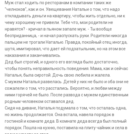
Муж стал ходить по ресторанам в компании таких же
"челноков", как и он. Увещевания Натальи о том, что надо
откладывать деньги на квартиру, чтобы жить отдельно, ни к
чему хорошему не привели. Тебе что, мои родители не
нравятся? - кричал в пьяном запале муж. - Ты вообще
бесприданница, - и начал распускать руки. Родители никогда
пальцем не трогали Наталью. Правда, покойный отец иногда,
шутя, имитировал, что дает ей подзатыльник, но на этом все
наказания и заканчивались.
Дед был строгий, и одного его взгляда было достаточно,
чтобы понять неправильность поведения. Мама, как и сейчас
Наталья, была сиротой. Дочь свою любила и жалела.
С мужем Наталья развелась. Детей у них не было и оба они не
сожалели о том, что расстались. Вероятно, и любви между
ними горячей не было. После развода с мужем единственным
родным человеком оставался дед.
Сидя на диване, Наталья подумала о том, что осталась одна,
но жизнь продолжается. Она встала, навела порядок в
гостиной и комнате деда. В комнате деда всегда был полный
порядок. Пошла на кухню, поставила на плиту чайник и села в