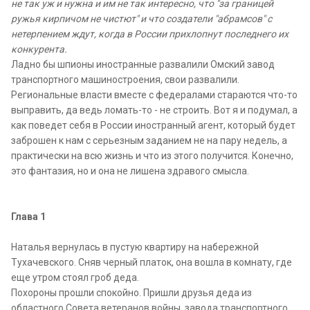
не так уж и нужна и им не так интересно, что "за границей
ружья кирпичом не чистют" и что создатели "абрамсов" с
нетерпением ждут, когда в России прихлопнут последнего их
конкурента.
Ладно бы шпионы иностранные развалили Омский завод
транспортного машиностроения, свои развалили.
Региональные власти вместе с федералами стараются что-то
выправить, да ведь ломать-то - не строить. Вот я и подумал, а
как поведет себя в России иностранный агент, который будет
заброшен к нам с серьезным заданием не на пару недель, а
практически на всю жизнь и что из этого получится. Конечно,
это фантазия, но и она не лишена здравого смысла.
Глава 1
Наталья вернулась в пустую квартиру на набережной
Тухачевского. Сняв черный платок, она вошла в комнату, где
еще утром стоял гроб деда.
Похороны прошли спокойно. Пришли друзья деда из
областного Совета ветеранов войны, завода транспортного