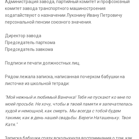
Администрация завода, партийный комитет и профсоюзный
комитет завода транспортного машиностроения
ходатайствуют о назначении Луконину Ивану Петровичу
персональной пенсии союзного значения.
Директор завода
Председатель парткома
Председатель завкома
Подписи и печати должностных лиц.
Рядом лежала записка, написанная почерком бабушки на
листочке из школьной тетради:
"Мой нежный и любимый Ванечка! Тебя не пускают ко мне по
моей просьбе. Не хочу, чтобы в твоей памяти я запечатлелась
худой и немощной, как смерть. Мы всегда с тобой будем
такими, как в день нашей свадьбы. Береги Наташеньку. Твоя
Катя."
Записка бабушки сразу всколыхнула воспоминания о том, как