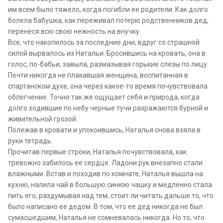
им всем было тяжело, когда погибли ее родители. Как долго
болела бабушка, как переживал потерю родственников дед,
перенеся всю свою нежность на внучку.
Все, что накопилось за последние дни, вдруг со страшной
силой вырвалось из Натальи. Бросившись на кровать, она в
голос, по-бабьи, завыла, размазывая горькие слезы по лицу.
Почти никогда не плакавшая женщина, воспитанная в
спартанском духе, она через какое-то время почувствовала
облегчение. Точно так же ощущает себя и природа, когда
долго ходившие по небу черные тучи разражаются бурной и
живительной грозой.
Полежав в кровати и упокоившись, Наталья снова взяла в
руки тетрадь.
Прочитав первые строки, Наталья почувствовала, как
тревожно забилось ее сердце. Ладони рук внезапно стали
влажными. Встав и походив по комнате, Наталья вышла на
кухню, налила чай в большую синюю чашку и медленно стала
пить его, раздумывая над тем, стоит ли читать дальше то, что
было написано ее дедом. В том, что ее дед никогда не был
сумасшедшим, Наталья не сомневалась никогда. Но то, что