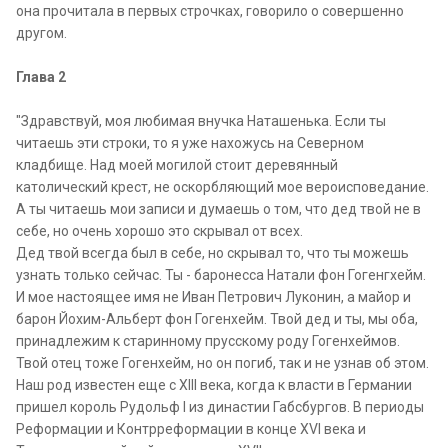
она прочитала в первых строчках, говорило о совершенно
другом.
Глава 2
"Здравствуй, моя любимая внучка Наташенька. Если ты
читаешь эти строки, то я уже нахожусь на Северном
кладбище. Над моей могилой стоит деревянный
католический крест, не оскорбляющий мое вероисповедание.
А ты читаешь мои записи и думаешь о том, что дед твой не в
себе, но очень хорошо это скрывал от всех.
Дед твой всегда был в себе, но скрывал то, что ты можешь
узнать только сейчас. Ты - баронесса Натали фон Гогенгхейм.
И мое настоящее имя не Иван Петрович Луконин, а майор и
барон Йохим-Альберт фон Гогенхейм. Твой дед и ты, мы оба,
принадлежим к старинному прусскому роду Гогенхеймов.
Твой отец тоже Гогенхейм, но он погиб, так и не узнав об этом.
Наш род известен еще с XIII века, когда к власти в Германии
пришел король Рудольф I из династии Габсбургов. В периоды
Реформации и Контрреформации в конце XVI века и