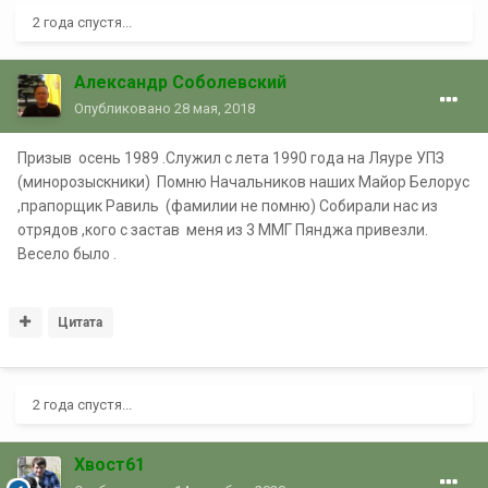
2 года спустя...
Александр Соболевский
Опубликовано
28 мая, 2018
Призыв осень 1989 .Служил с лета 1990 года на Ляуре УПЗ
(минорозыскники) Помню Начальников наших Майор Белорус
,прапорщик Равиль (фамилии не помню) Собирали нас из
отрядов ,кого с застав меня из 3 ММГ Пянджа привезли.
Весело было .
Цитата
2 года спустя...
Хвост61