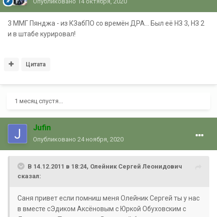
Опубликовано
14 октября, 2020
3 ММГ Пянджа - из КЗабПО со времён ДРА... Был её НЗ 3, НЗ 2
и в штабе курировал!
Цитата
1 месяц спустя...
Jufin
Опубликовано
24 ноября, 2020
В 14.12.2011 в 18:24, Олейник Сергей Леонидович
сказал:
Саня привет если помниш меня Олейник Сергей ты у нас
в вместе сЭдиком Аксёновым с Юркой Обуховским с