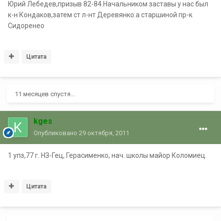
Юрий Лебедев,призыв 82-84.Начальником заставы у нас был
к-н Кондаков,затем ст л-нт Деревянко.а старшиной пр-к
Сидоренео
Цитата
11 месяцев спустя...
kges
Опубликовано
29 октября, 2011
1 упз,77 г. НЗ-Гец, Герасименко, нач. школы майор Коломиец.
Цитата