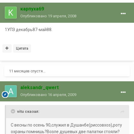
карпуха69
Опубликовано
19 апреля, 2008
1УПЗ декабрь87-май88.
Цитата
11 месяцев спустя...
aleksandr_qwert
Опубликовано
16 апреля, 2009
vitu сказал:
С весны по осень 90,служил в Душанбе(риссовхоз),роту
охраны помнишь?Возле душевых две палатки стояли?