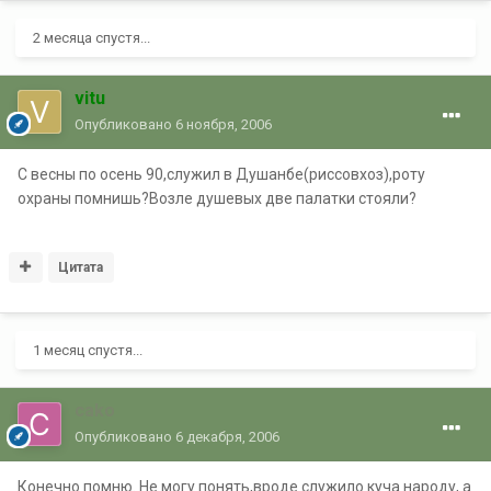
2 месяца спустя...
vitu
Опубликовано
6 ноября, 2006
С весны по осень 90,служил в Душанбе(риссовхоз),роту
охраны помнишь?Возле душевых две палатки стояли?
Цитата
1 месяц спустя...
cako
Опубликовано
6 декабря, 2006
Конечно помню. Не могу понять,вроде служило куча народу, а