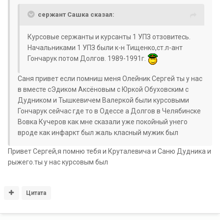
сержант Сашка сказал:
Курсовые сержанты и курсанты 1 УПЗ отзовитесь.
Начальниками 1 УПЗ были к-н Тищенко,ст.л-ант
Гончарук потом Долгов. 1989-1991г.
Саня привет если помниш меня Олейник Сергей ты у нас
в вместе сЭдиком Аксёновым с Юркой Обуховским с
Дудником и Тышкевичем Валеркой были курсовыми
Гончарук сейчас где то в Одессе а Долгов в Челябинске
Вовка Кучеров как мне сказали уже покойный унего
вроде как инфаркт был жаль класный мужик был
Привет Сергей,я помню тебя и Круталевича и Саню Дудника и
рыжего.ты у нас курсовым был
Цитата