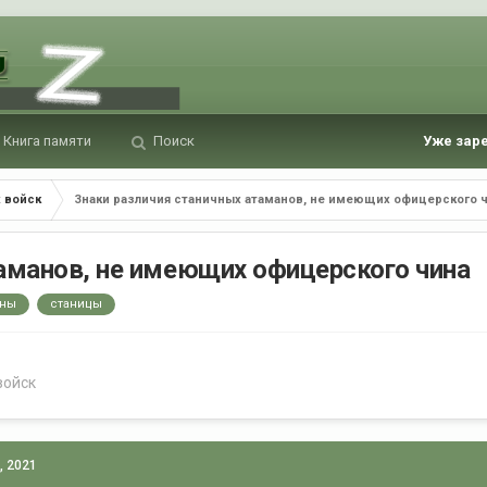
Книга памяти
Поиск
Уже зар
 войск
Знаки различия станичных атаманов, не имеющих офицерского 
аманов, не имеющих офицерского чина
аны
станицы
войск
, 2021