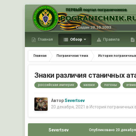
Главная
Обзор
Правила
Главная
Пограничная тема
История пограничных
Знаки различия станичных ат
российская империя
казаки
погоны
атам
Автор
Severtsev
20 декабря, 2021
в
История пограничных 
Severtsev
Опубликовано
20 декабря