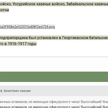
ойско, Уссурийское казачье войско, Забайкальское казачь
сотни
подпрапорщика был установлен в Георгиевском батальоне
о в 1916-1917 годы
я
44,
Severtsev
сказал:
ничных атаманов, не имеющих офицерского чина/ Высочайший Указ 
ничных атаманов, не имеющих офицерского чина/ Высочайший Указ 