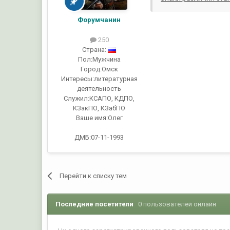
Форумчанин
250
Страна:
Пол:
Мужчина
Город:
Омск
Интересы:
литературная
деятельность
Служил:
КСАПО, КДПО,
КЗакПО, КЗабПО
Ваше имя:
Олег
ДМБ:07-11-1993
Перейти к списку тем
Последние посетители
0 пользователей онлайн