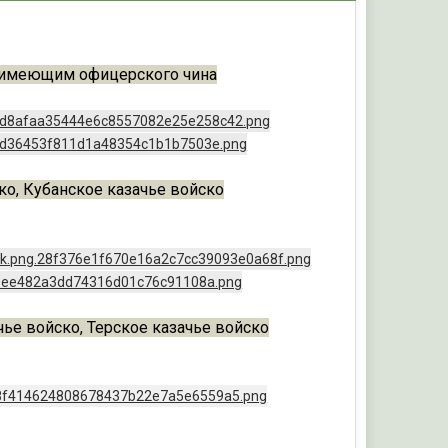
е имеющим офицерского чина
ко, Кубанское казачье войско
чье войско, Терское казачье войско