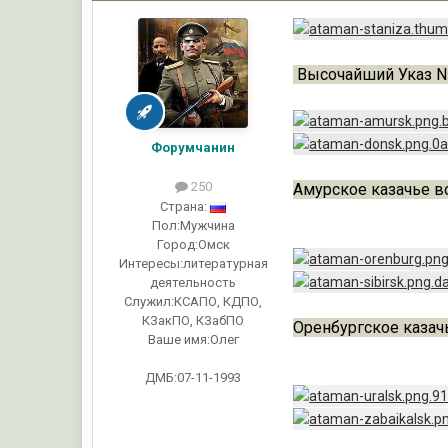
Высочайший Указ N 
Форумчанин
250
Амурское казачье во
Страна:
Пол:
Мужчина
Город:
Омск
Интересы:
литературная
деятельность
Служил:
КСАПО, КДПО,
КЗакПО, КЗабПО
Оренбургское казач
Ваше имя:
Олег
ДМБ:07-11-1993