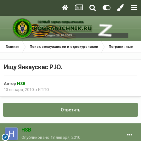
Главная
Поиск сослуживцев и однокурсников
Пограничные окр
Ищу Янкаускас Р.Ю.
Автор
HSB
13 января, 2010
в
КППО
Ответить
HSB
Опубликовано
13 января, 2010