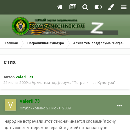
Главная
Пограничная Культура
Архив тем подфорума "Пограничн
стих
Автор
valerii.73
21 июня, 2009
в
Архив тем подфорума "Пограничная Культура"
valerii.73
Опубликовано
21 июня, 2009
народ не встречали этот стих,начинается словами"я хочу
дать совет матерямне терзайте детей по напраснуне