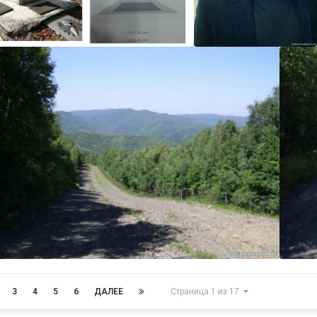
Андр
Андр
Андр
3
4
5
6
ДАЛЕЕ
Страница 1 из 17