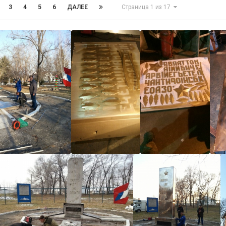
3
4
5
6
ДАЛЕЕ
Страница 1 из 17
Андр
Андр
Андр