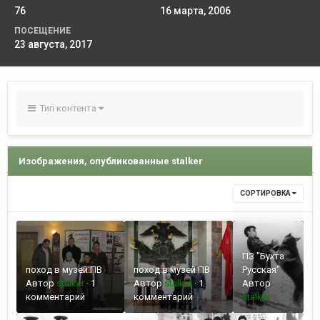
76
16 марта, 2006
ПОСЕЩЕНИЕ
23 августа, 2017
Тип контента
Изображения, опубликованные stalker
СОРТИРОВКА
ПЗ "Бухта
поход в музей ПВ
поход в музей ПВ
Русская"
Автор
stalker
·
1
Автор
stalker
·
1
Автор
комментарий
комментарий
stalker