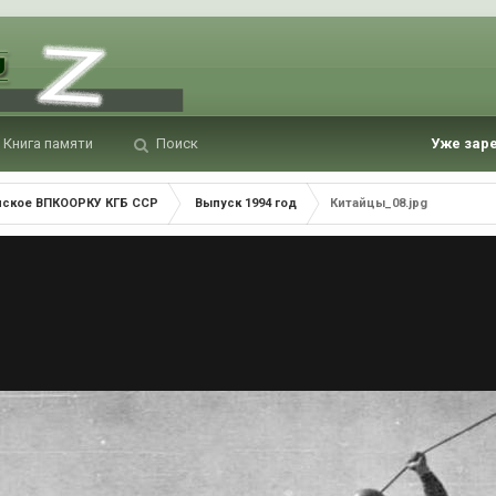
Книга памяти
Поиск
Уже зар
нское ВПКООРКУ КГБ ССР
Выпуск 1994 год
Китайцы_08.jpg