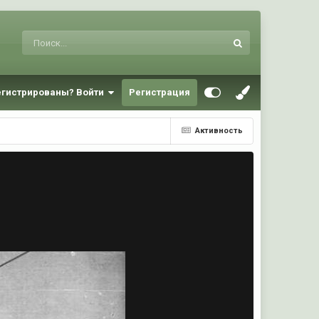
егистрированы? Войти
Регистрация
Активность