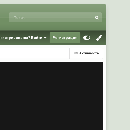
егистрированы? Войти
Регистрация
Активность