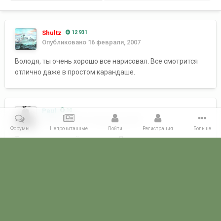
Shultz
12 931
Опубликовано
16 февраля, 2007
Володя, ты очень хорошо все нарисовал. Все смотрится
отлично даже в простом карандаше.
Paul
10
Опубликовано
21 февраля, 2007
Форумы
Непрочитанные
Войти
Регистрация
Больше
Ты у нас настоящий художник... Пора издавать книжку со
стихами и рисунками...
Главная
Галерея
ГАЛЕРЕЯ МЧПВ
17 ОБСКР - Баку - Астрахань
POGRANICHNIK.ru