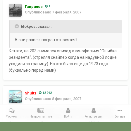
Гаврилов
1
Опубликовано
7 февраля, 2007
blokpost сказал:
А они разве к погран относятся?
Кстати, на 203 снимался эпизод к кинофильму "Ошибка
резидента". (стрелял снайпер когда на надувной лодке
уходили за границу). Но это было еще до 1973 года
(буквально перед нами)
Shultz
12 912
Опубликовано
8 февраля, 2007
Так "морские охотники" в основном в морских частях и
использовались, насколько я знаю. Вспомним Григория
Форумы
Непрочитанные
Войти
Регистрация
Больше
Куропятникова. Он ведь тоже служил на МО. Кстати, тоже
минером.