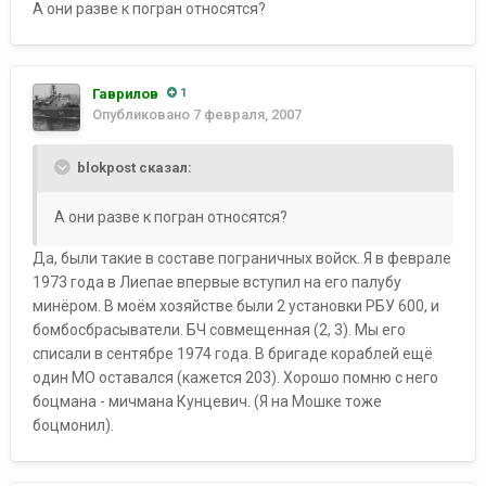
А они разве к погран относятся?
Гаврилов
1
Опубликовано
7 февраля, 2007
blokpost сказал:
А они разве к погран относятся?
Да, были такие в составе пограничных войск. Я в феврале
1973 года в Лиепае впервые вступил на его палубу
минёром. В моём хозяйстве были 2 установки РБУ 600, и
бомбосбрасыватели. БЧ совмещенная (2, 3). Мы его
списали в сентябре 1974 года. В бригаде кораблей ещё
один МО оставался (кажется 203). Хорошо помню с него
боцмана - мичмана Кунцевич. (Я на Мошке тоже
боцмонил).