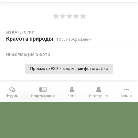
ИЗ КАТЕГОРИИ:
Красота природы
· 1 055 изображений
ИНФОРМАЦИЯ О ФОТО
Просмотр EXIF информации фотографии
Форумы
Непрочитанные
Войти
Регистрация
Больше
Поделиться
Подписчики
0
Комментариев нет
Главная
Галерея
ФОТОГАЛЕРЕЯ ГРАЖДАНСКИХ БУДНЕЙ
Кра