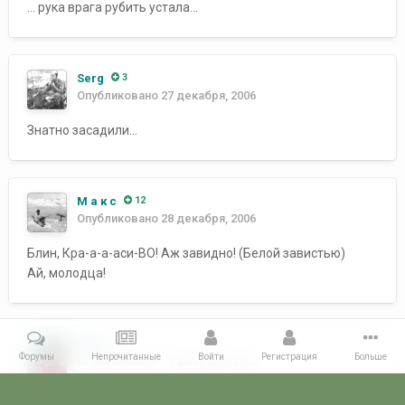
... рука врага рубить устала...
Serg
3
Опубликовано
27 декабря, 2006
Знатно засадили...
М а к с
12
Опубликовано
28 декабря, 2006
Блин, Кра-а-а-аси-ВО! Аж завидно! (Белой завистью)
Ай, молодца!
Ziba
0
Форумы
Непрочитанные
Войти
Регистрация
Больше
Опубликовано
11 февраля, 2007
До торта, явно дело не дошло...