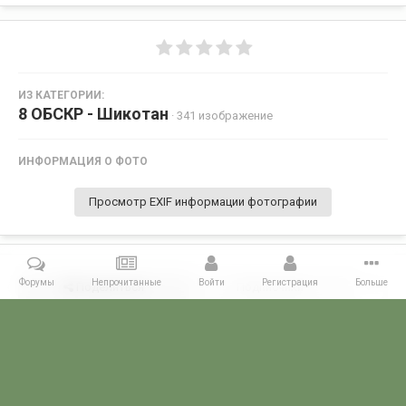
ИЗ КАТЕГОРИИ:
8 ОБСКР - Шикотан
· 341 изображение
ИНФОРМАЦИЯ О ФОТО
Просмотр EXIF информации фотографии
Форумы
Непрочитанные
Войти
Регистрация
Больше
Поделиться
Подписчики
0
Комментариев нет
Главная
Галерея
ГАЛЕРЕЯ МЧПВ
8 ОБСКР - Шикотан
Shi