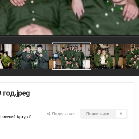
 год.jpeg
Поделиться
Подписчики
0
ражений Артур О