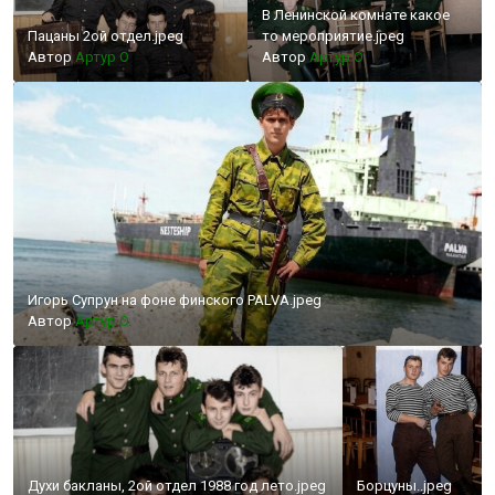
В Ленинской комнате какое
Пацаны 2ой отдел.jpeg
то мероприятие.jpeg
Автор
Артур О
Автор
Артур О
Игорь Супрун на фоне финского PALVA.jpeg
Автор
Артур О
Духи бакланы, 2ой отдел 1988 год лето.jpeg
Борцуны..jpeg