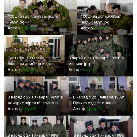
100 дней до приказа, июль
100 дней до приказа,
1989г.jpg
июль 1989г..jpg
Автор
Артур О
Автор
Артур О
Сентябрь 1989 года,
В наряд с 2х 1 января 1989г, в
бакланы дембеля всех
машине.jpg
отделов
Автор
Артур О
Автор
Артур О
В наряд с 2х 1 января 1989г, в
В наряд с 2х 1 января 1989г
дежурке перед выездом в
Приказ отдает Иван
порт.jpeg
Автор
Артур О
Автор
Артур О
Доминевский .jpeg
В наряд с 2х 1 января 1989г
В наряд с 2х 1 января 1989г,