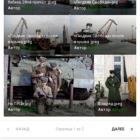
бабаха, 28ой причал .jpeg
«Людвик Свобода».jpg
Автор
Артур О
Автор
Артур О
«Людвик Свобода» после
«Людвик Свобода» после
взрыва.jpeg
взрыва .jpeg
Автор
Артур О
Автор
Артур О
На ПУЦе.jpg
В наряд.jpeg
Автор
Артур О
Автор
Артур О
НАЗАД
Страница 1 из 2
ДАЛЕЕ