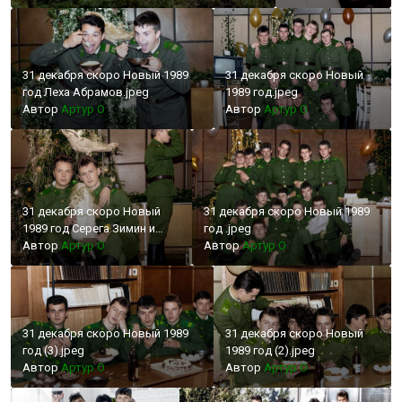
год.jpeg
31 декабря скоро Новый 1989
31 декабря скоро Новый
год Леха Абрамов.jpeg
1989 год.jpeg
Автор
Артур О
Автор
Артур О
31 декабря скоро Новый
31 декабря скоро Новый 1989
1989 год Серега Зимин и
год .jpeg
Коля Целиков.jpeg
Автор
Артур О
Автор
Артур О
31 декабря скоро Новый 1989
31 декабря скоро Новый
год (3).jpeg
1989 год (2).jpeg
Автор
Артур О
Автор
Артур О