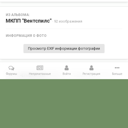
ИЗ АЛЬБОМА:
МКПП "Вентспилс"
· 92 изображения
ИНФОРМАЦИЯ О ФОТО
Просмотр EXIF информации фотографии
Форумы
Непрочитанные
Войти
Регистрация
Больше
Поделиться
Подписчики
0
Комментариев нет
Главная
Галерея
ПОГРАНГАЛЕРЕЯ
КППО
МКПП "Вентспи
POGRANICHNIK.ru