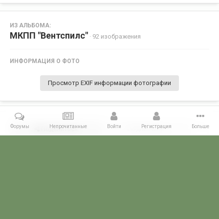
ИЗ АЛЬБОМА:
МКПП "Вентспилс"
· 92 изображения
ИНФОРМАЦИЯ О ФОТО
Просмотр EXIF информации фотографии
Форумы
Непрочитанные
Войти
Регистрация
Больше
Поделиться
Подписчики
0
Комментариев нет
Главная
Галерея
ПОГРАНГАЛЕРЕЯ
КППО
МКПП "Вентспи
POGRANICHNIK.ru