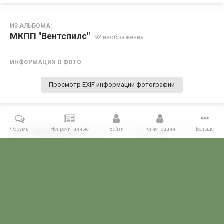
ИЗ АЛЬБОМА:
МКПП "Вентспилс"
· 92 изображения
ИНФОРМАЦИЯ О ФОТО
Просмотр EXIF информации фотографии
Форумы
Непрочитанные
Войти
Регистрация
Больше
Поделиться
Подписчики
0
Комментариев нет
Главная
Галерея
ПОГРАНГАЛЕРЕЯ
КППО
МКПП "Вентспи
POGRANICHNIK.ru