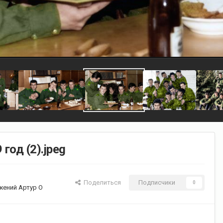
год (2).jpeg
Поделиться
Подписчики
0
жений Артур О