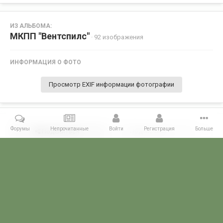
ИЗ АЛЬБОМА:
МКПП "Вентспилс"
· 92 изображения
ИНФОРМАЦИЯ О ФОТО
Просмотр EXIF информации фотографии
Форумы
Непрочитанные
Войти
Регистрация
Больше
Поделиться
Подписчики
0
Комментариев нет
Главная
Галерея
ПОГРАНГАЛЕРЕЯ
КППО
МКПП "Вентспи
POGRANICHNIK.ru