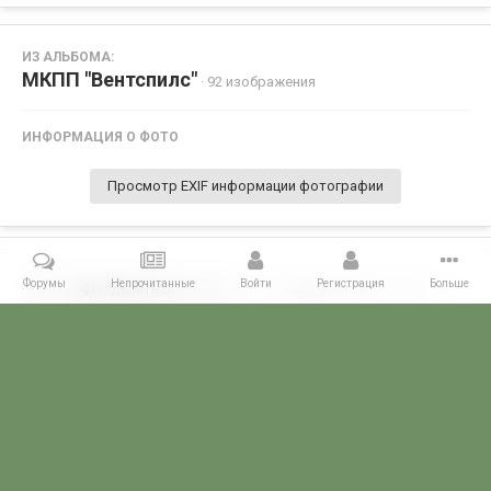
ИЗ АЛЬБОМА:
МКПП "Вентспилс"
· 92 изображения
ИНФОРМАЦИЯ О ФОТО
Просмотр EXIF информации фотографии
Форумы
Непрочитанные
Войти
Регистрация
Больше
Поделиться
Подписчики
0
Комментариев нет
Главная
Галерея
ПОГРАНГАЛЕРЕЯ
КППО
МКПП "Вентспи
POGRANICHNIK.ru