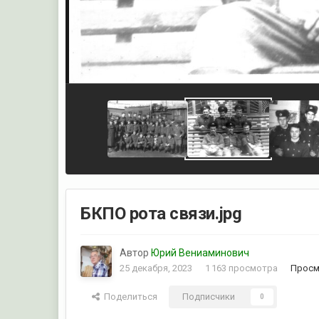
БКПО рота связи.jpg
Автор
Юрий Вениаминович
25 декабря, 2023
1 163 просмотра
Просм
Поделиться
Подписчики
0