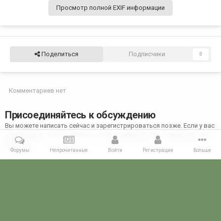
Просмотр полной EXIF информации
Поделиться
Подписчики
0
Комментариев нет
Присоединяйтесь к обсуждению
Вы можете написать сейчас и зарегистрироваться позже. Если у вас
есть аккаунт,
авторизуйтесь
, чтобы опубликовать от имени своего
аккаунта.
Форумы
Непрочитанные
Войти
Регистрация
Больше
Добавить комментарий...
Главная
Галерея
28 МАЯ - ДЕНЬ ПОГРАНИЧНИКА!
28 мая 2022