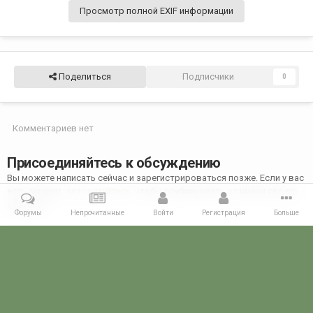
Просмотр полной EXIF информации
Поделиться
Подписчики
0
Комментариев нет
Присоединяйтесь к обсуждению
Вы можете написать сейчас и зарегистрироваться позже. Если у вас
есть аккаунт,
авторизуйтесь
, чтобы опубликовать от имени своего
аккаунта.
Форумы
Непрочитанные
Войти
Регистрация
Больше
Добавить комментарий...
Главная
Галерея
28 МАЯ - ДЕНЬ ПОГРАНИЧНИКА!
28 мая 2022