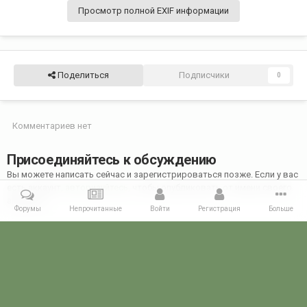
Просмотр полной EXIF информации
Поделиться
Подписчики
0
Комментариев нет
Присоединяйтесь к обсуждению
Вы можете написать сейчас и зарегистрироваться позже. Если у вас
есть аккаунт,
авторизуйтесь
, чтобы опубликовать от имени своего
аккаунта.
Форумы
Непрочитанные
Войти
Регистрация
Больше
Добавить комментарий...
Главная
Галерея
28 МАЯ - ДЕНЬ ПОГРАНИЧНИКА!
28 мая 2022