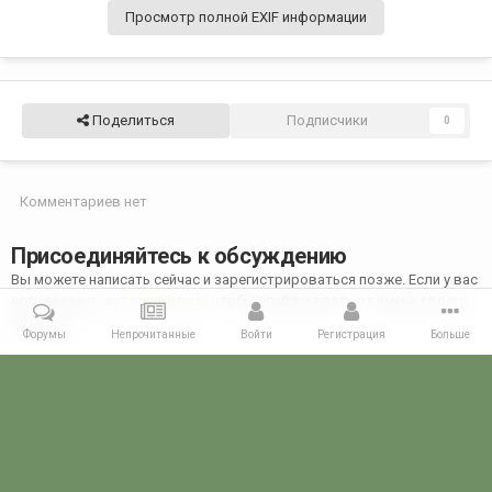
Просмотр полной EXIF информации
Поделиться
Подписчики
0
Комментариев нет
Присоединяйтесь к обсуждению
Вы можете написать сейчас и зарегистрироваться позже. Если у вас
есть аккаунт,
авторизуйтесь
, чтобы опубликовать от имени своего
аккаунта.
Форумы
Непрочитанные
Войти
Регистрация
Больше
Добавить комментарий...
Главная
Галерея
28 МАЯ - ДЕНЬ ПОГРАНИЧНИКА!
28 мая 2022