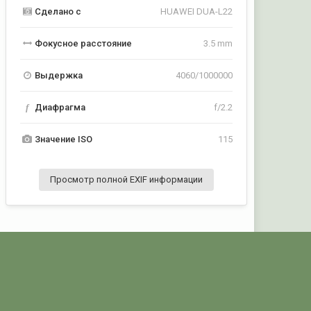
Сделано с
HUAWEI DUA-L22
Фокусное расстояние
3.5 mm
Выдержка
4060/1000000
f
Диафрагма
f/2.2
Значение ISO
115
Просмотр полной EXIF информации
jpg
Активность