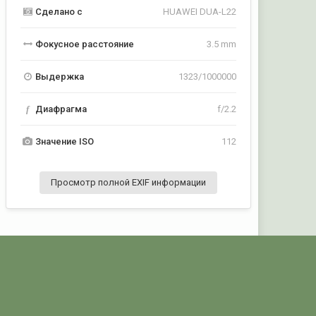
Сделано с
HUAWEI DUA-L22
Фокусное расстояние
3.5 mm
Выдержка
1323/1000000
f
Диафрагма
f/2.2
Значение ISO
112
Просмотр полной EXIF информации
jpg
Активность