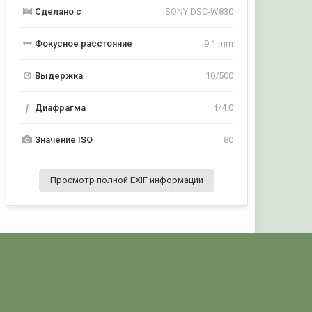
Сделано с
SONY DSC-W830
Фокусное расстояние
9.1 mm
Выдержка
10/500
f
Диафрагма
f/4.0
Значение ISO
80
Просмотр полной EXIF информации
Активность