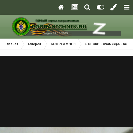
Главная
Галерея
ГАЛЕРЕЯ МЧПВ
6 ОБСКР - Очамчира - Касп