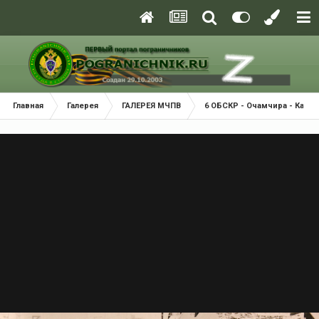
Главная
Галерея
ГАЛЕРЕЯ МЧПВ
6 ОБСКР - Очамчира - Касп